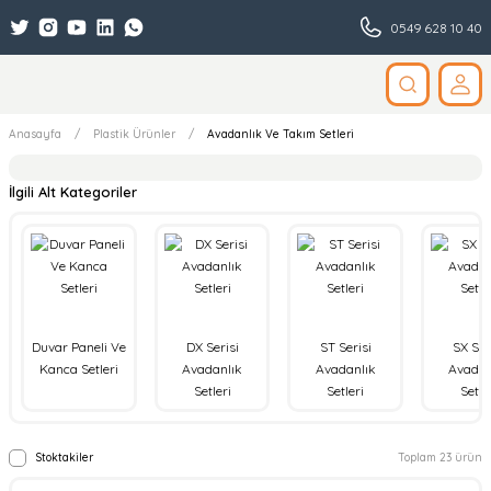
0549 628 10 40
Anasayfa
Plastik Ürünler
Avadanlık Ve Takım Setleri
İlgili Alt Kategoriler
Duvar Paneli Ve
DX Serisi
ST Serisi
SX Ser
Kanca Setleri
Avadanlık
Avadanlık
Avadan
Setleri
Setleri
Setle
Stoktakiler
Toplam 23 ürün