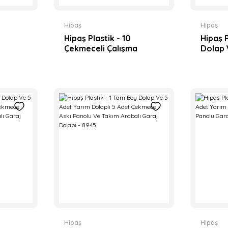
Hipaş
Hipaş
Hipaş Plastik - 10
Hipaş P
a
Çekmeceli Çalışma
Dolap 
Tezgahlı Malzeme
Dolapl
alı
Dolaplı Takım Arabalı
Askı P
Seti -
Askı Panolu Garaj Seti -
Arabalı
8965
8960
Hipaş
Hipaş