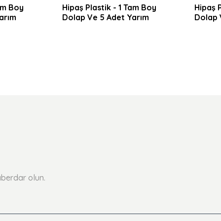
Tam Boy
Hipaş Plastik - 1 Tam Boy
Hipaş P
arım
Dolap Ve 5 Adet Yarım
Dolap 
ekmece
Dolaplı 5 Adet Çekmece
Dolapl
kım
Askı Panolu Ve Takım
Askı P
bı -
Arabalı Garaj Dolabı -
- 8940
8945
berdar olun.