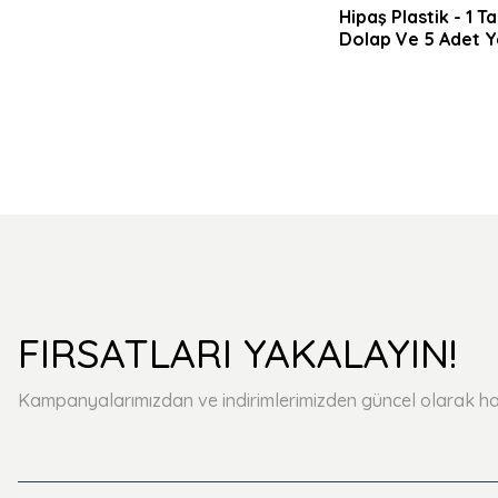
Hipaş Plastik - 1 
Dolap Ve 5 Adet Y
Dolaplı 5 Adet Ç
Askı Panolu Ve Ta
Arabalı Garaj Dola
8950
FIRSATLARI YAKALAYIN!
Kampanyalarımızdan ve indirimlerimizden güncel olarak ha