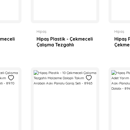
Hipaş
Hipaş
kmeceli
Hipaş Plastik - Çekmeceli
Hipaş P
Çalışma Tezgahlı
Çekmec
Takım
Malzeme Dolaplı Takım
Tezgah
u
Arabalı Askı Panolu
Dolapl
- 8990
Köşeli Garaj Seti - 8985
Askı Pa
8980