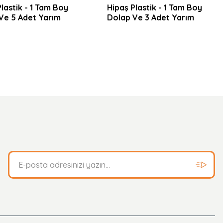
lastik - 1 Tam Boy
Hipaş Plastik - 1 Tam Boy
Ve 5 Adet Yarım
Dolap Ve 3 Adet Yarım
ı 6 Çekmeceli Ve
Dolaplı 5 Çekmeceli Ve
anolu Garaj Dolabı
Askı Panolu Garaj Dolabı
- 8935