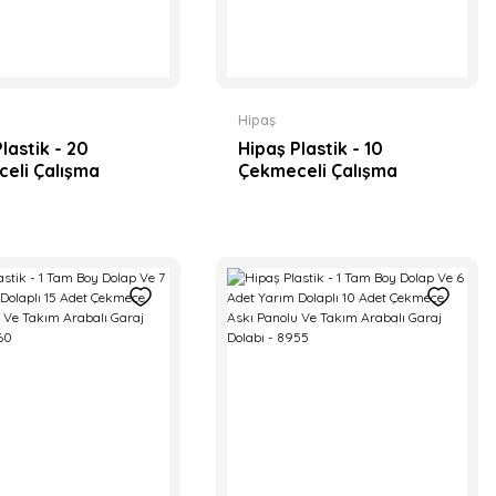
Hipaş
lastik - 20
Hipaş Plastik - 10
eli Çalışma
Çekmeceli Çalışma
lı Malzeme
Tezgahlı Malzeme
ı Takım Arabalı
Dolaplı Takım Arabalı
nolu Garaj Seti -
Askı Panolu Garaj Seti -
8975