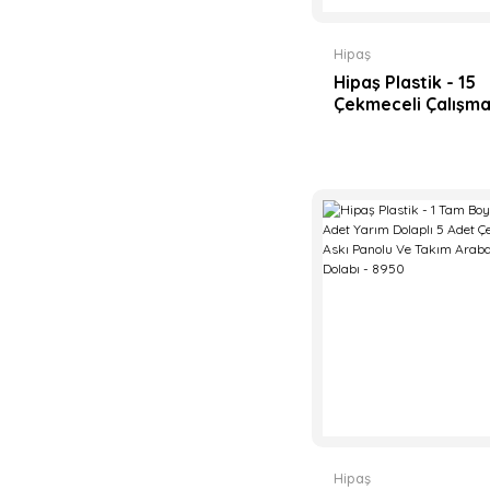
Hipaş
Hipaş Plastik - 15
Çekmeceli Çalışm
Tezgahlı Malzeme
Dolaplı Takım Arab
Askı Panolu Garaj 
8970
Hipaş