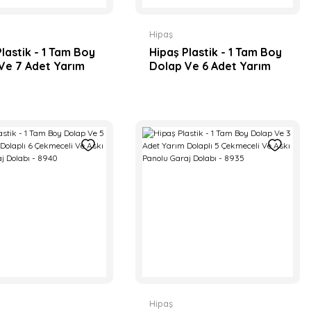
Hipaş
lastik - 1 Tam Boy
Hipaş Plastik - 1 Tam Boy
Ve 7 Adet Yarım
Dolap Ve 6 Adet Yarım
ı 15 Adet Çekmece
Dolaplı 10 Adet Çekmece
anolu Ve Takım
Askı Panolu Ve Takım
 Garaj Dolabı -
Arabalı Garaj Dolabı -
8955
Hipaş