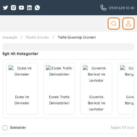
0549 628 10 40
Anasayfa
Plastik Ürünler
Trafik Güvenliği Ürünleri
İlgili Alt Kategoriler
Duba Ve
Esnek Trafik
Güvenlik
Güven
Dikmeler
Delinatörleri
Barikat Ve
Bariyer
Levhalar
Stoktakiler
Toplam 117 ürün