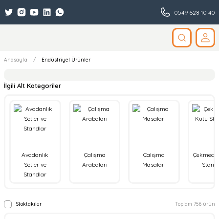
0549 628 10 40
Anasayfa
Endüstriyel Ürünler
İlgili Alt Kategoriler
Avadanlık
Çalışma
Çalışma
Çekmecel
Setler ve
Arabaları
Masaları
Stand
Standlar
Stoktakiler
Toplam 756 ürün