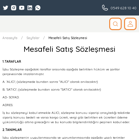
0549 628 10 40
Anasayfa
Sayfalar
Mesafeli Satış Sözleşmesi
Mesafeli Satış Sözleşmesi
1.TARAFLAR
İşbu Sözleşme aşağıdaki taraflar arasında aşağıda belirtilen hüküm ve şartlar
çerçevesinde imzalanmıştır.
A. ‘ALICI’; (sözleşmede bundan sonra "ALICI" olarak anılacaktır)
B. ‘SATICI’; (sözleşmede bundan sonra "SATICI" olarak anılacaktır)
AD- SOYAD:
ADRES:
İş bu sözleşmeyi kabul etmekle ALICI, sözleşme konusu siparişi onayladığı takdirde
sipariş konusu bedeli ve varsa kargo ücreti, vergi gibi belirtilen ek ücretleri ödeme
yükümlülüğü altına gireceğini ve bu konuda bilgilendirildiğini peşinen kabul eder.
2.TANIMLAR
İşbu sözleşmenin uygulanmasında ve yorumlanmasında aşağıda yazılı terimler