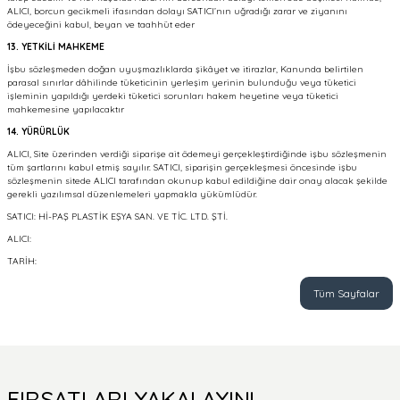
ALICI, borcun gecikmeli ifasından dolayı SATICI’nın uğradığı zarar ve ziyanını
ödeyeceğini kabul, beyan ve taahhüt eder
13. YETKİLİ MAHKEME
İşbu sözleşmeden doğan uyuşmazlıklarda şikâyet ve itirazlar, Kanunda belirtilen
parasal sınırlar dâhilinde tüketicinin yerleşim yerinin bulunduğu veya tüketici
işleminin yapıldığı yerdeki tüketici sorunları hakem heyetine veya tüketici
mahkemesine yapılacaktır
14. YÜRÜRLÜK
ALICI, Site üzerinden verdiği siparişe ait ödemeyi gerçekleştirdiğinde işbu sözleşmenin
tüm şartlarını kabul etmiş sayılır. SATICI, siparişin gerçekleşmesi öncesinde işbu
sözleşmenin sitede ALICI tarafından okunup kabul edildiğine dair onay alacak şekilde
gerekli yazılımsal düzenlemeleri yapmakla yükümlüdür.
SATICI: Hİ-PAŞ PLASTİK EŞYA SAN. VE TİC. LTD. ŞTİ.
ALICI:
TARİH:
Tüm Sayfalar
FIRSATLARI YAKALAYIN!