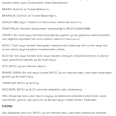
karşılarındaki yazılı açıklamaları ifade edeceklerdir.
BAKAN: Gümrük ve Ticaret Bakanı’nı,
BAKANLIK: Gümrük ve Ticaret Bakanlığı’nı,
KANUN: 6502 sayılı Tüketicinin Korunması Hakkında Kanun’u,
YÖNETMELİK: Mesafeli Sözleşmeler Yönetmeliği’ni (RG:27.11.2014/29188)
HİZMET: Bir ücret veya menfaat karşılığında yapılan ya da yapılması taahhüt edilen
mal sağlama dışındaki her türlü tüketici işleminin konusunu,
SATICI: Ticari veya mesleki faaliyetleri kapsamında tüketiciye mal sunan veya mal
sunan adına veya hesabına hareket eden şirketi,
ALICI: Bir mal veya hizmeti ticari veya mesleki olmayan amaçlarla edinen, kullanan
veya yararlanan gerçek ya da tüzel kişiyi,
SİTE: SATICI ’ya ait internet sitesini,
SİPARİŞ VEREN: Bir mal veya hizmeti SATICI ‘ya ait internet sitesi üzerinden talep eden
gerçek ya da tüzel kişiyi,
TARAFLAR: SATICI ve ALICI’yı,
SÖZLEŞME: SATICI ve ALICI arasında akdedilen işbu sözleşmeyi,
MAL: Alışverişe konu olan taşınır eşyayı ve elektronik ortamda kullanılmak üzere
hazırlanan yazılım, ses, görüntü ve benzeri gayri maddi malları ifade eder.
3.KONU
İşbu Sözleşme, Alıcı’nın, SATICI ‘ya ait internet sitesi üzerinden elektronik ortamda