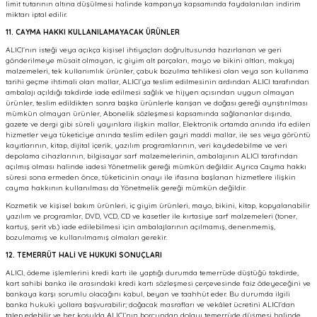
limit tutarının altına düşülmesi halinde kampanya kapsamında faydalanılan indirim
miktarı iptal edilir.
11. CAYMA HAKKI KULLANILAMAYACAK ÜRÜNLER
ALICI’nın isteği veya açıkça kişisel ihtiyaçları doğrultusunda hazırlanan ve geri
gönderilmeye müsait olmayan, iç giyim alt parçaları, mayo ve bikini altları, makyaj
malzemeleri, tek kullanımlık ürünler, çabuk bozulma tehlikesi olan veya son kullanma
tarihi geçme ihtimali olan mallar, ALICI’ya teslim edilmesinin ardından ALICI tarafından
ambalajı açıldığı takdirde iade edilmesi sağlık ve hijyen açısından uygun olmayan
ürünler, teslim edildikten sonra başka ürünlerle karışan ve doğası gereği ayrıştırılması
mümkün olmayan ürünler, Abonelik sözleşmesi kapsamında sağlananlar dışında,
gazete ve dergi gibi süreli yayınlara ilişkin mallar, Elektronik ortamda anında ifa edilen
hizmetler veya tüketiciye anında teslim edilen gayri maddi mallar, ile ses veya görüntü
kayıtlarının, kitap, dijital içerik, yazılım programlarının, veri kaydedebilme ve veri
depolama cihazlarının, bilgisayar sarf malzemelerinin, ambalajının ALICI tarafından
açılmış olması halinde iadesi Yönetmelik gereği mümkün değildir. Ayrıca Cayma hakkı
süresi sona ermeden önce, tüketicinin onayı ile ifasına başlanan hizmetlere ilişkin
cayma hakkının kullanılması da Yönetmelik gereği mümkün değildir.
Kozmetik ve kişisel bakım ürünleri, iç giyim ürünleri, mayo, bikini, kitap, kopyalanabilir
yazılım ve programlar, DVD, VCD, CD ve kasetler ile kırtasiye sarf malzemeleri (toner,
kartuş, şerit vb.) iade edilebilmesi için ambalajlarının açılmamış, denenmemiş,
bozulmamış ve kullanılmamış olmaları gerekir.
12. TEMERRÜT HALİ VE HUKUKİ SONUÇLARI
ALICI, ödeme işlemlerini kredi kartı ile yaptığı durumda temerrüde düştüğü takdirde,
kart sahibi banka ile arasındaki kredi kartı sözleşmesi çerçevesinde faiz ödeyeceğini ve
bankaya karşı sorumlu olacağını kabul, beyan ve taahhüt eder. Bu durumda ilgili
banka hukuki yollara başvurabilir; doğacak masrafları ve vekâlet ücretini ALICI’dan
talep edebilir ve her koşulda ALICI’nın borcundan dolayı temerrüde düşmesi halinde,