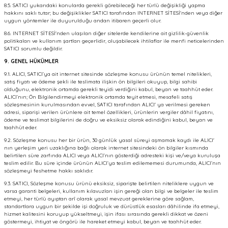
8.5. SATICI yukarıdaki konularda gerekli görebileceği her türlü değişikliği yapma
hakkını saklı tutar; bu değişiklikler SATICI tarafından INTERNET SİTESİ'nden veya diğer
uygun yöntemler ile duyurulduğu andan itibaren geçerli olur.
8.6. INTERNET SİTESİ'nden ulaşılan diğer sitelerde kendilerine ait gizlilik-güvenlik
politikaları ve kullanım şartları geçerlidir, oluşabilecek ihtilaflar ile menfi neticelerinden
SATICI sorumlu değildir.
9. GENEL HÜKÜMLER
9.1. ALICI, SATICI’ya ait internet sitesinde sözleşme konusu ürünün temel nitelikleri,
satış fiyatı ve ödeme şekli ile teslimata ilişkin ön bilgileri okuyup, bilgi sahibi
olduğunu, elektronik ortamda gerekli teyidi verdiğini kabul, beyan ve taahhüt eder.
ALICI’nın; Ön Bilgilendirmeyi elektronik ortamda teyit etmesi, mesafeli satış
sözleşmesinin kurulmasından evvel, SATICI tarafından ALICI' ya verilmesi gereken
adresi, siparişi verilen ürünlere ait temel özellikleri, ürünlerin vergiler dâhil fiyatını,
ödeme ve teslimat bilgilerini de doğru ve eksiksiz olarak edindiğini kabul, beyan ve
taahhüt eder.
9.2. Sözleşme konusu her bir ürün, 30 günlük yasal süreyi aşmamak kaydı ile ALICI'
nın yerleşim yeri uzaklığına bağlı olarak internet sitesindeki ön bilgiler kısmında
belirtilen süre zarfında ALICI veya ALICI’nın gösterdiği adresteki kişi ve/veya kuruluşa
teslim edilir. Bu süre içinde ürünün ALICI’ya teslim edilememesi durumunda, ALICI’nın
sözleşmeyi feshetme hakkı saklıdır.
9.3. SATICI, Sözleşme konusu ürünü eksiksiz, siparişte belirtilen niteliklere uygun ve
varsa garanti belgeleri, kullanım kılavuzları işin gereği olan bilgi ve belgeler ile teslim
etmeyi, her türlü ayıptan arî olarak yasal mevzuat gereklerine göre sağlam,
standartlara uygun bir şekilde işi doğruluk ve dürüstlük esasları dâhilinde ifa etmeyi,
hizmet kalitesini koruyup yükseltmeyi, işin ifası sırasında gerekli dikkat ve özeni
göstermeyi, ihtiyat ve öngörü ile hareket etmeyi kabul, beyan ve taahhüt eder.