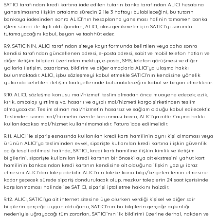
SATICI tarafından kredi kartına iade edilen tutarın banka tarafından ALICI hesabına
yansıtılmasına ilişkin ortalama sürecin 2 ile 3 haftayı bulabileceğini, bu tutarın
bankaya iadesinden sonra ALICI’nın hesaplarına yansıması halinin tamamen banka
işlem süreci ile ilgili olduğundan, ALICI, olası gecikmeler için SATICI’yı sorumlu
tutamayacağını kabul, beyan ve taahhüt eder.
9.9. SATICININ, ALICI tarafından siteye kayıt formunda belirtilen veya daha sonra
kendisi tarafından güncellenen adresi, e-posta adresi, sabit ve mobil telefon hatları ve
diğer iletişim bilgileri üzerinden mektup, e-posta, SMS, telefon görüşmesi ve diğer
yollarla iletişim, pazarlama, bildirim ve diğer amaçlarla ALICI’ya ulaşma hakkı
bulunmaktadır. ALICI, işbu sözleşmeyi kabul etmekle SATICI’nın kendisine yönelik
yukarıda belirtilen iletişim faaliyetlerinde bulunabileceğini kabul ve beyan etmektedir.
9.10. ALICI, sözleşme konusu mal/hizmeti teslim almadan önce muayene edecek; ezik,
kırık, ambalajı yırtılmış vb. hasarlı ve ayıplı mal/hizmeti kargo şirketinden teslim
almayacaktır. Teslim alınan mal/hizmetin hasarsız ve sağlam olduğu kabul edilecektir.
Teslimden sonra mal/hizmetin özenle korunması borcu, ALICI’ya aittir. Cayma hakkı
kullanılacaksa mal/hizmet kullanılmamalıdır. Fatura iade edilmelidir.
9.11. ALICI ile sipariş esnasında kullanılan kredi kartı hamilinin aynı kişi olmaması veya
ürünün ALICI’ya tesliminden evvel, siparişte kullanılan kredi kartına ilişkin güvenlik
açığı tespit edilmesi halinde, SATICI, kredi kartı hamiline ilişkin kimlik ve iletişim
bilgilerini, siparişte kullanılan kredi kartının bir önceki aya ait ekstresini yahut kart
hamilinin bankasından kredi kartının kendisine ait olduğuna ilişkin yazıyı ibraz
etmesini ALICI’dan talep edebilir. ALICI’nın talebe konu bilgi/belgeleri temin etmesine
kadar geçecek sürede sipariş dondurulacak olup, mezkur taleplerin 24 saat içerisinde
karşılanmaması halinde ise SATICI, siparişi iptal etme hakkını haizdir.
9.12. ALICI, SATICI’ya ait internet sitesine üye olurken verdiği kişisel ve diğer sair
bilgilerin gerçeğe uygun olduğunu, SATICI’nın bu bilgilerin gerçeğe aykırılığı
nedeniyle uğrayacağı tüm zararları, SATICI’nın ilk bildirimi üzerine derhal, nakden ve