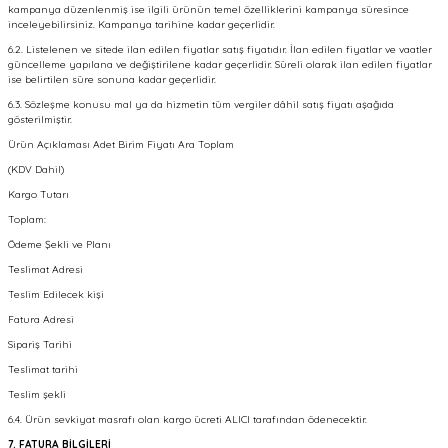
kampanya düzenlenmiş ise ilgili ürünün temel özelliklerini kampanya süresince
inceleyebilirsiniz. Kampanya tarihine kadar geçerlidir.
6.2. Listelenen ve sitede ilan edilen fiyatlar satış fiyatıdır. İlan edilen fiyatlar ve vaatler
güncelleme yapılana ve değiştirilene kadar geçerlidir. Süreli olarak ilan edilen fiyatlar
ise belirtilen süre sonuna kadar geçerlidir.
6.3. Sözleşme konusu mal ya da hizmetin tüm vergiler dâhil satış fiyatı aşağıda
gösterilmiştir.
Ürün Açıklaması Adet Birim Fiyatı Ara Toplam
(KDV Dahil)
Kargo Tutarı
Toplam:
Ödeme Şekli ve Planı
Teslimat Adresi
Teslim Edilecek kişi
Fatura Adresi
Sipariş Tarihi
Teslimat tarihi
Teslim şekli
6.4. Ürün sevkiyat masrafı olan kargo ücreti ALICI tarafından ödenecektir.
7. FATURA BİLGİLERİ