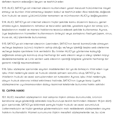
defaten tazmin edeceğini beyan ve taahhüt eder.
9.13. ALICI, SATICI’ya ait internet sitesini kullanırken yasal mevzuat hükümlerine riayet
etmeyi ve bunları ihlal etmemeyi baştan kabul ve taahhüt eder. Aksi takdirde, doğacak
tüm hukuki ve cezai yükümlülükler tamamen ve münhasıran ALICI’yı bağlayacaktır.
9.14. ALICI, SATICI’ya ait internet sitesini hiçbir şekilde kamu düzenini bozucu, genel
ahlaka aykırı, başkalarını rahatsız ve taciz edici şekilde, yasalara aykırı bir amaç için,
başkalarının maddi ve manevi haklarına tecavüz edecek şekilde kullanamaz. Ayrıca,
üye başkalarının hizmetleri kullanmasını önleyici veya zorlaştırıcı faaliyet (spam, virus,
truva atı, vb.) işlemlerde bulunamaz.
9.15. SATICI’ya ait internet sitesinin üzerinden, SATICI’nın kendi kontrolünde olmayan
ve/veya başkaca üçüncü kişilerin sahip olduğu ve/veya işlettiği başka web sitelerine
ve/veya başka içeriklere link verilebilir. Bu linkler ALICI’ya yönlenme kolaylığı
sağlamak amacıyla konmuş olup herhangi bir web sitesini veya o siteyi işleten kişiyi
desteklememekte ve Link verilen web sitesinin içerdiği bilgilere yönelik herhangi bir
garanti niteliği taşımamaktadır.
9.16. İşbu sözleşme içerisinde sayılan maddelerden bir ya da birkaçını ihlal eden üye
işbu ihlal nedeniyle cezai ve hukuki olarak şahsen sorumlu olup, SATICI’yı bu
ihlallerin hukuki ve cezai sonuçlarından ari tutacaktır. Ayrıca; işbu ihlal nedeniyle,
olayın hukuk alanına intikal ettirilmesi halinde, SATICI’nın üyeye karşı üyelik
sözleşmesine uyulmamasından dolayı tazminat talebinde bulunma hakkı saklıdır.
10. CAYMA HAKKI
10.1. ALICI; mesafeli sözleşmenin mal satışına ilişkin olması durumunda, ürünün
kendisine veya gösterdiği adresteki kişi/kuruluşa teslim tarihinden itibaren 14 (on dört)
gün içerisinde, SATICI’ya bildirmek şartıyla hiçbir hukuki ve cezai sorumluluk
üstlenmeksizin ve hiçbir gerekçe göstermeksizin malı reddederek sözleşmeden cayma
hakkını kullanabilir. Hizmet sunumuna ilişkin mesafeli sözleşmelerde ise, bu süre