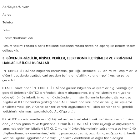
Ad/Soyad/Unvan
Adres
Telefon
Faks
Eposta/kullanıcı adı
Fatura teslim: Fatura sipariş teslimatı sırasında fatura adresine sipariş ile birlikte teslim
edilecektir.
8. GÜVENLİK-GİZLİLİK, KİŞİSEL VERİLER, ELEKTRONİK İLETİŞİMLER VE FİKRİ-SINAİ
HAKLAR İLE İLGİLİ KURALLAR
INTERNET SİTESİ'nde bilgilerin korunması, gizliliği, işlenmesi-kullanımı ve iletişimler ile
diğer hususlarda aşağıda cari esasları belirtilen gizlilik kuralları-politikası ve şartlar
geçerlidir.
8.1.ALICI tarafından İNTERNET SİTESİ'nde girilen bilgilerin ve işlemlerin güvenliği için
gerekli önlemler, SATICI tarafındaki sistem altyapısında, bilgi ve işlemin mahiyetine
göre günümüz teknik imkanları ölçüsünde alınmıştır. Bununla beraber, söz konusu
bilgiler ALICI cihazından girildiğinden ALICI tarafında korunmaları ve ilgisiz kişilerce
erişilememesi için, virüs ve benzeri zararlı uygulamalara ilişkin olanlar dahil, gerekli
tedbirlerin alınması sorumluluğu ALICI'ya aittir.
8.2. ALICI'nın sair suretle verdiği kişisel veri ve ticari elektronik iletişimlerine dair izin-
onaylarının yanısıra ve teyiden; ALICI'nın İNTERNET SİTESİ'ne üyeliği ve alışverişleri
sırasında edinilen bilgileri SATICI, C muhtelif ürün/hizmetlerin sağlanması ve her türlü
bilgilendirme, reklam-tanıtım, iletişim, promosyon, satış, pazarlama, mağaza kartı, kredi
kartı ve üyelik uygulamaları amaçlı yapılacak elektronik ve diğer ticari-sosyal