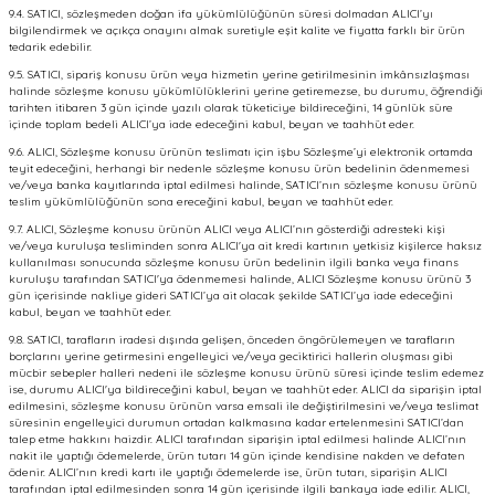
9.4. SATICI, sözleşmeden doğan ifa yükümlülüğünün süresi dolmadan ALICI’yı
bilgilendirmek ve açıkça onayını almak suretiyle eşit kalite ve fiyatta farklı bir ürün
tedarik edebilir.
9.5. SATICI, sipariş konusu ürün veya hizmetin yerine getirilmesinin imkânsızlaşması
halinde sözleşme konusu yükümlülüklerini yerine getiremezse, bu durumu, öğrendiği
tarihten itibaren 3 gün içinde yazılı olarak tüketiciye bildireceğini, 14 günlük süre
içinde toplam bedeli ALICI’ya iade edeceğini kabul, beyan ve taahhüt eder.
9.6. ALICI, Sözleşme konusu ürünün teslimatı için işbu Sözleşme’yi elektronik ortamda
teyit edeceğini, herhangi bir nedenle sözleşme konusu ürün bedelinin ödenmemesi
ve/veya banka kayıtlarında iptal edilmesi halinde, SATICI’nın sözleşme konusu ürünü
teslim yükümlülüğünün sona ereceğini kabul, beyan ve taahhüt eder.
9.7. ALICI, Sözleşme konusu ürünün ALICI veya ALICI’nın gösterdiği adresteki kişi
ve/veya kuruluşa tesliminden sonra ALICI'ya ait kredi kartının yetkisiz kişilerce haksız
kullanılması sonucunda sözleşme konusu ürün bedelinin ilgili banka veya finans
kuruluşu tarafından SATICI'ya ödenmemesi halinde, ALICI Sözleşme konusu ürünü 3
gün içerisinde nakliye gideri SATICI’ya ait olacak şekilde SATICI’ya iade edeceğini
kabul, beyan ve taahhüt eder.
9.8. SATICI, tarafların iradesi dışında gelişen, önceden öngörülemeyen ve tarafların
borçlarını yerine getirmesini engelleyici ve/veya geciktirici hallerin oluşması gibi
mücbir sebepler halleri nedeni ile sözleşme konusu ürünü süresi içinde teslim edemez
ise, durumu ALICI'ya bildireceğini kabul, beyan ve taahhüt eder. ALICI da siparişin iptal
edilmesini, sözleşme konusu ürünün varsa emsali ile değiştirilmesini ve/veya teslimat
süresinin engelleyici durumun ortadan kalkmasına kadar ertelenmesini SATICI’dan
talep etme hakkını haizdir. ALICI tarafından siparişin iptal edilmesi halinde ALICI’nın
nakit ile yaptığı ödemelerde, ürün tutarı 14 gün içinde kendisine nakden ve defaten
ödenir. ALICI’nın kredi kartı ile yaptığı ödemelerde ise, ürün tutarı, siparişin ALICI
tarafından iptal edilmesinden sonra 14 gün içerisinde ilgili bankaya iade edilir. ALICI,