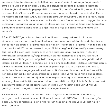
iletişimler için, belirtilenler ve halefleri nezdinde süresiz olarak veya öngörecekleri
süre ile kayda alınabilir, basılı/manyetik arşivlerde saklanabilir, gerekli görülen
hallerde güncellenebilir, paylaşılabilir, aktarılabilir, transfer edilebilir, kullanılabilir ve
sair suretlerle işlenebilir. Bu veriler ayrıca kanunen gereken durumlarda ilgili Merci ve
Mahkemelere iletilebilir. ALICI kişisel olan-olmayan mevcut ve yeni bilgilerinin, kişisel
verilerin korunması hakkında mevzuat ile elektronik ticaret mevzuatına uygun biçimde
yukarıdaki kapsamda kullanımına, paylaşımına, işlenmesine ve kendisine ticari olan-
olmayan elektronik iletişimler ve diğer iletişimler yapılmasına muvafakat ve izin
vermiştir.
8.3. ALICI SATICI'ya belirtilen iletişim kanallarından ulaşarak veri kullanımı-
işlenmelerini ve/veya aynı kanallardan kanuni usulünce ulaşarak ya da kendisine
gönderilen elektronik iletişimlerdeki red hakkını kullanarak iletişimleri her zaman için
durdurabilir. ALICI'nın bu husustaki açık bildirimine göre, kişisel veri işlemleri ve/veya
tarafına iletişimler yasal azami süre içinde durdurulur; ayrıca dilerse, hukuken
muhafazası gerekenler ve/veya mümkün olanlar haricindeki bilgileri, veri kayıt
sisteminden silinir ya da kimliği belli olmayacak biçimde anonim hale getirilir. ALICI
isterse kişisel verilerinin işlenmesi ile ilgili işlemler, aktarıldığı kişiler, eksik veya yanlış
olması halinde düzeltilmesi, düzeltilen bilgilerin ilgili üçüncü kişilere bildirilmesi,
verilerin silinmesi veya yok edilmesi, otomatik sistemler ile analiz edilmesi sureti ile
kendisi aleyhine bir sonucun ortaya çıkmasına itiraz, verilerin kanuna aykırı olarak
işlenmesi sebebi ile zarara uğrama halinde giderilmesi gibi konularda SATICI'ya her
zaman yukarıdaki iletişim kanallarından başvurabilir ve bilgi alabilir. Bu hususlardaki
başvuru ve talepleri yasal azami süreler içinde yerine getirilecek yahut hukuki
gerekçesi tarafına açıklanarak kabul edilmeyebilecektir.
8.4. INTERNET SİTESİ'ne ait her türlü bilgi ve içerik ile bunların düzenlenmesi,
revizyonu ve kısmen/tamamen kullanımı konusunda; SATICI'nın anlaşmasına göre
diğer üçüncü sahıslara ait olanlar hariç; tüm fikri-sınai haklar ve mülkiyet hakları
SATICI'ya aittir.