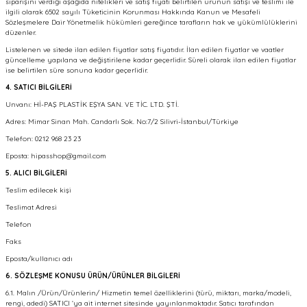
siparişini verdiği aşağıda nitelikleri ve satış fiyatı belirtilen ürünün satışı ve teslimi ile
ilgili olarak 6502 sayılı Tüketicinin Korunması Hakkında Kanun ve Mesafeli
Sözleşmelere Dair Yönetmelik hükümleri gereğince tarafların hak ve yükümlülüklerini
düzenler.
Listelenen ve sitede ilan edilen fiyatlar satış fiyatıdır. İlan edilen fiyatlar ve vaatler
güncelleme yapılana ve değiştirilene kadar geçerlidir. Süreli olarak ilan edilen fiyatlar
ise belirtilen süre sonuna kadar geçerlidir.
4. SATICI BİLGİLERİ
Unvanı: Hİ-PAŞ PLASTİK EŞYA SAN. VE TİC. LTD. ŞTİ.
Adres: Mimar Sinan Mah. Candarlı Sok. No:7/2 Silivri-İstanbul/Türkiye
Telefon: 0212 968 23 23
Eposta: hipasshop@gmail.com
5. ALICI BİLGİLERİ
Teslim edilecek kişi
Teslimat Adresi
Telefon
Faks
Eposta/kullanıcı adı
6. SÖZLEŞME KONUSU ÜRÜN/ÜRÜNLER BİLGİLERİ
6.1. Malın /Ürün/Ürünlerin/ Hizmetin temel özelliklerini (türü, miktarı, marka/modeli,
rengi, adedi) SATICI ‘ya ait internet sitesinde yayınlanmaktadır. Satıcı tarafından