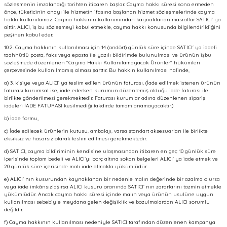
sözleşmenin imzalandığı tarihten itibaren başlar. Cayma hakkı süresi sona ermeden
önce, tüketicinin onayı ile hizmetin ifasına başlanan hizmet sözleşmelerinde cayma
hakkı kullanılamaz. Cayma hakkının kullanımından kaynaklanan masraflar SATICI’ ya
aittir. ALICI, iş bu sözleşmeyi kabul etmekle, cayma hakkı konusunda bilgilendirildiğini
peşinen kabul eder.
10.2. Cayma hakkının kullanılması için 14 (ondört) günlük süre içinde SATICI' ya iadeli
taahhütlü posta, faks veya eposta ile yazılı bildirimde bulunulması ve ürünün işbu
sözleşmede düzenlenen "Cayma Hakkı Kullanılamayacak Ürünler" hükümleri
çerçevesinde kullanılmamış olması şarttır. Bu hakkın kullanılması halinde,
a) 3. kişiye veya ALICI’ ya teslim edilen ürünün faturası, (İade edilmek istenen ürünün
faturası kurumsal ise, iade ederken kurumun düzenlemiş olduğu iade faturası ile
birlikte gönderilmesi gerekmektedir. Faturası kurumlar adına düzenlenen sipariş
iadeleri İADE FATURASI kesilmediği takdirde tamamlanamayacaktır.)
b) İade formu,
c) İade edilecek ürünlerin kutusu, ambalajı, varsa standart aksesuarları ile birlikte
eksiksiz ve hasarsız olarak teslim edilmesi gerekmektedir.
d) SATICI, cayma bildiriminin kendisine ulaşmasından itibaren en geç 10 günlük süre
içerisinde toplam bedeli ve ALICI’yı borç altına sokan belgeleri ALICI’ ya iade etmek ve
20 günlük süre içerisinde malı iade almakla yükümlüdür.
e) ALICI’ nın kusurundan kaynaklanan bir nedenle malın değerinde bir azalma olursa
veya iade imkânsızlaşırsa ALICI kusuru oranında SATICI’ nın zararlarını tazmin etmekle
yükümlüdür. Ancak cayma hakkı süresi içinde malın veya ürünün usulüne uygun
kullanılması sebebiyle meydana gelen değişiklik ve bozulmalardan ALICI sorumlu
değildir.
f) Cayma hakkının kullanılması nedeniyle SATICI tarafından düzenlenen kampanya