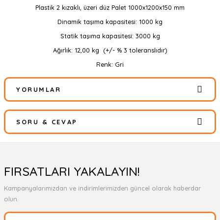
Plastik 2 kızaklı, üzeri düz Palet 1000x1200x150 mm
Dinamik taşıma kapasitesi: 1000 kg
Statik taşıma kapasitesi: 3000 kg
Ağırlık: 12,00 kg (+/- % 3 toleranslıdır)
Renk: Gri
YORUMLAR
SORU & CEVAP
Bu ürüne ilk yorumu siz yapın!
Yorum Yaz
Ürün hakkında henüz soru sorulmamış.
FIRSATLARI YAKALAYIN!
Kampanyalarımızdan ve indirimlerimizden güncel olarak haberdar
Soru Sor
olun.