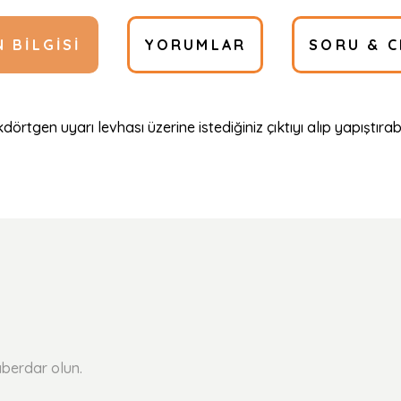
 BILGISI
YORUMLAR
SORU & C
dörtgen uyarı levhası üzerine istediğiniz çıktıyı alıp yapıştırabil
Ürün hakkında henüz soru sorulmamış.
Bu ürüne ilk yorumu siz yapın!
Yorum Yaz
Soru Sor
berdar olun.