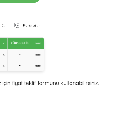
 Et
Karşılaştır
x
YÜKSEKLİK
mm
x
-
mm
x
-
mm
için fiyat teklif formunu kullanabilirsiniz.