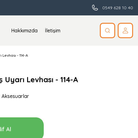
0549 628 10 40
Hakkımızda
İletişim
ı Levhası - 114-A
ş Uyarı Levhası - 114-A
 Aksesuarlar
if Al