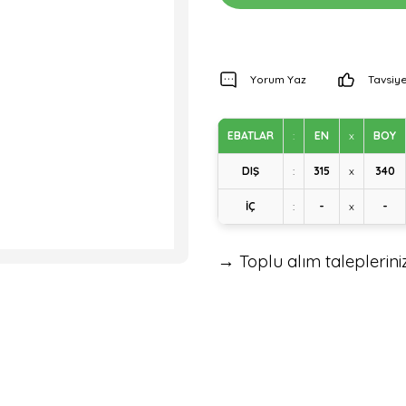
Yorum Yaz
Tavsiye
EBATLAR
:
EN
x
BOY
DIŞ
:
315
x
340
İÇ
:
-
x
-
→ Toplu alım talepleriniz 