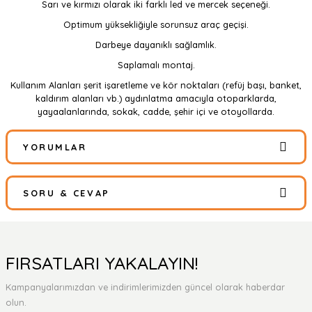
Sarı ve kırmızı olarak iki farklı led ve mercek seçeneği.
Optimum yüksekliğiyle sorunsuz araç geçişi.
Darbeye dayanıklı sağlamlık.
Saplamalı montaj.
Kullanım Alanları şerit işaretleme ve kör noktaları (refüj başı, banket,
kaldırım alanları vb.) aydınlatma amacıyla otoparklarda,
yayaalanlarında, sokak, cadde, şehir içi ve otoyollarda.
YORUMLAR
SORU & CEVAP
Bu ürüne ilk yorumu siz yapın!
Yorum Yaz
Ürün hakkında henüz soru sorulmamış.
FIRSATLARI YAKALAYIN!
Kampanyalarımızdan ve indirimlerimizden güncel olarak haberdar
Soru Sor
olun.