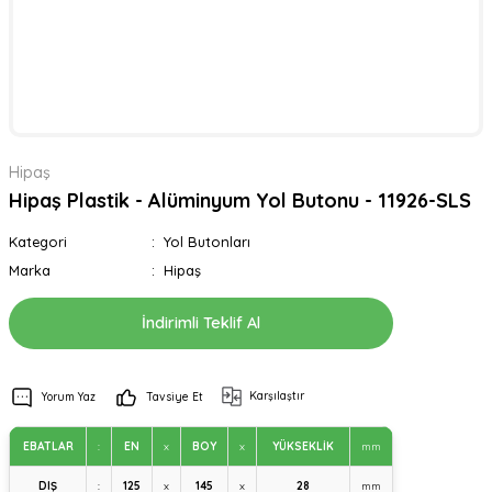
Hipaş
Hipaş Plastik - Alüminyum Yol Butonu - 11926-SLS
Kategori
Yol Butonları
Marka
Hipaş
İndirimli Teklif Al
Karşılaştır
Yorum Yaz
Tavsiye Et
EBATLAR
:
EN
x
BOY
x
YÜKSEKLİK
mm
DIŞ
:
125
x
145
x
28
mm