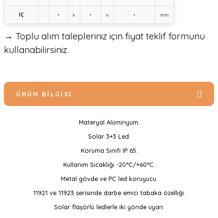
İÇ
:
-
x
-
x
-
mm
→ Toplu alım talepleriniz için fiyat teklif formunu
kullanabilirsiniz.
ÜRÜN BILGISI
Materyal Alüminyum.
Solar 3+3 Led.
Koruma Sınıfı IP 65.
Kullanım Sıcaklığı -20°C/+60°C.
Metal gövde ve PC led koruyucu.
11921 ve 11923 serisinde darbe emici tabaka özelliği.
Solar flaşörlü ledlerle iki yönde uyarı.