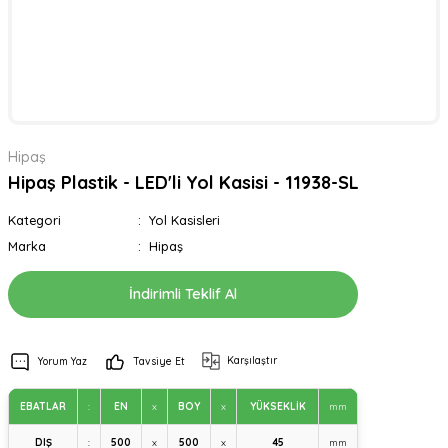
Hipaş
Hipaş Plastik - LED'li Yol Kasisi - 11938-SL
Kategori
Yol Kasisleri
Marka
Hipaş
İndirimli Teklif Al
Karşılaştır
Yorum Yaz
Tavsiye Et
EBATLAR
:
EN
x
BOY
x
YÜKSEKLİK
mm
DIŞ
:
500
x
500
x
45
mm