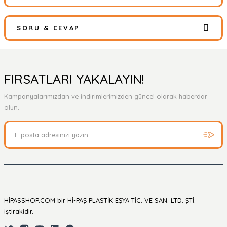
SORU & CEVAP
Bu ürüne ilk yorumu siz yapın!
Yorum Yaz
Ürün hakkında henüz soru sorulmamış.
FIRSATLARI YAKALAYIN!
Kampanyalarımızdan ve indirimlerimizden güncel olarak haberdar
Soru Sor
olun.
HİPASSHOP.COM bir Hİ-PAŞ PLASTİK EŞYA TİC. VE SAN. LTD. ŞTİ.
iştirakidir.