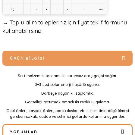
İÇ
:
-
x
-
x
-
mm
→ Toplu alım talepleriniz için fiyat teklif formunu
kullanabilirsiniz.
ÜRÜN BILGISI
Sert malzemeli tasarımı ile sorunsuz araç geçişi sağlar.
3+3 Led solar enerji flaşörlü uyarıcı.
Darbeye dayanıklı sağlamlık.
Görselliği arttırmak amaçlı iki renkli uygulama.
Okul önleri, kavşak önleri, park çıkışları vb. hız limitinin düşürülmesi
gereken sokak, cadde ve şehir içi yollarda kullanıma uygundur.
YORUMLAR