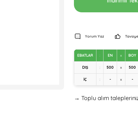
İndirimli Tekl
Yorum Yaz
Tavsiye
EBATLAR
:
EN
x
BOY
DIŞ
:
500
x
500
İÇ
:
-
x
-
→ Toplu alım talepleriniz 