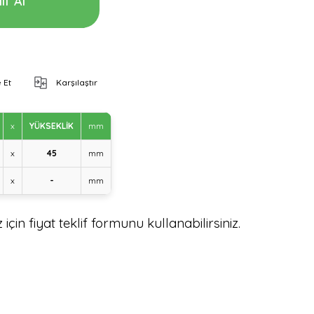
if Al
 Et
Karşılaştır
x
YÜKSEKLİK
mm
x
45
mm
x
-
mm
için fiyat teklif formunu kullanabilirsiniz.