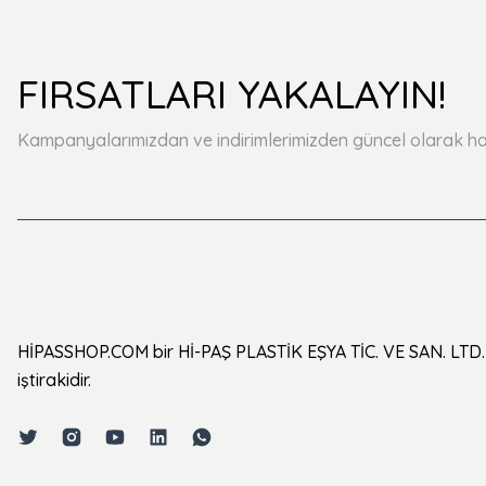
FIRSATLARI YAKALAYIN!
Kampanyalarımızdan ve indirimlerimizden güncel olarak ha
HİPASSHOP.COM bir Hİ-PAŞ PLASTİK EŞYA TİC. VE SAN. LTD. 
iştirakidir.