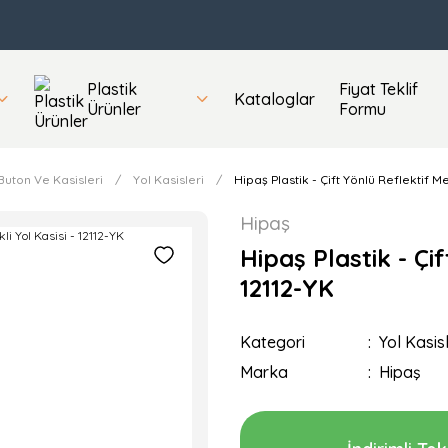
Plastik
Fiyat Teklif
Kataloglar
Ürünler
Formu
 Buton Ve Kasisleri
Yol Kasisleri
Hipaş Plastik - Çift Yönlü Reflektif Me
Hipaş
Hipaş Plastik - Çi
12112-YK
Kategori
Yol Kasisl
Marka
Hipaş