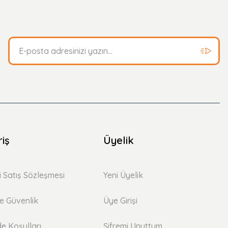
riş
Üyelik
i Satış Sözleşmesi
Yeni Üyelik
 ve Güvenlik
Üye Girişi
de Koşulları
Şifremi Unuttum