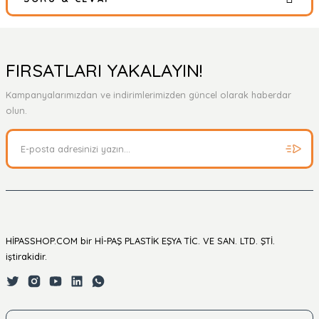
Bu ürüne ilk yorumu siz yapın!
Yorum Yaz
Ürün hakkında henüz soru sorulmamış.
FIRSATLARI YAKALAYIN!
Kampanyalarımızdan ve indirimlerimizden güncel olarak haberdar
Soru Sor
olun.
HİPASSHOP.COM bir Hİ-PAŞ PLASTİK EŞYA TİC. VE SAN. LTD. ŞTİ.
iştirakidir.