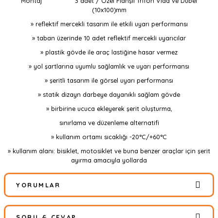
Montaj
3 adet / Özel Flanşlı Trifon Vida ve Dübel
(10x100)mm
» reflektif mercekli tasarım ile etkili uyarı performansı
» taban üzerinde 10 adet reflektif mercekli uyarıcılar
» plastik gövde ile araç lastiğine hasar vermez
» yol şartlarına uyumlu sağlamlık ve uyarı performansı
» şeritli tasarım ile görsel uyarı performansı
» statik dizayn darbeye dayanıklı sağlam gövde
» birbirine ucuca ekleyerek şerit oluşturma,
sınırlama ve düzenleme alternatifi
» kullanım ortamı sıcaklığı -20°C/+60°C
» kullanım alanı: bisiklet, motosiklet ve buna benzer araçlar için şerit
ayırma amacıyla yollarda
YORUMLAR
SORU & CEVAP