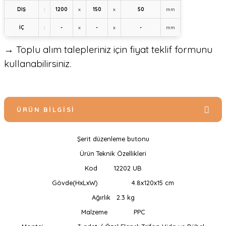
DIŞ
:
1200
x
150
x
50
mm
İÇ
:
-
x
-
x
-
mm
→ Toplu alım talepleriniz için fiyat teklif formunu
kullanabilirsiniz.
ÜRÜN BILGISI
Şerit düzenleme butonu
Ürün Teknik Özellikleri
Kod
12202 UB
Gövde(HxLxW)
4.8x120x15 cm
Ağırlık
2.3 kg
Malzeme
PPC