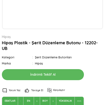
Hipaş
Hipaş Plastik - Şerit Düzenleme Butonu - 12202-
UB
Kategori
Şerit Düzenleme Butonları
Marka
Hipaş
İndirimli Teklif Al
Karşılaştır
Yorum Yaz
Tavsiye Et
EBATLAR
:
EN
x
BOY
x
YÜKSEKLİK
mm