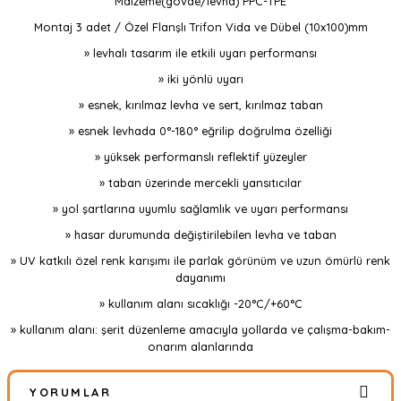
Malzeme(gövde/levha)
PPC-TPE
Montaj
3 adet / Özel Flanşlı Trifon Vida ve Dübel (10x100)mm
» levhalı tasarım ile etkili uyarı performansı
» iki yönlü uyarı
» esnek, kırılmaz levha ve sert, kırılmaz taban
» esnek levhada 0°-180° eğrilip doğrulma özelliği
» yüksek performanslı reflektif yüzeyler
» taban üzerinde mercekli yansıtıcılar
» yol şartlarına uyumlu sağlamlık ve uyarı performansı
» hasar durumunda değiştirilebilen levha ve taban
» UV katkılı özel renk karışımı ile parlak görünüm ve uzun ömürlü renk
dayanımı
» kullanım alanı sıcaklığı -20°C/+60°C
» kullanım alanı: şerit düzenleme amacıyla yollarda ve çalışma-bakım-
onarım alanlarında
YORUMLAR