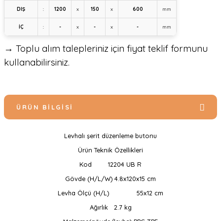
DIŞ
:
1200
x
150
x
600
mm
İÇ
:
-
x
-
x
-
mm
→ Toplu alım talepleriniz için fiyat teklif formunu
kullanabilirsiniz.
ÜRÜN BILGISI
Levhalı şerit düzenleme butonu
Ürün Teknik Özellikleri
Kod
12204 UB R
Gövde (H/L/W)
4.8x120x15 cm
Levha Ölçü (H/L)
55x12 cm
Ağırlık
2.7 kg