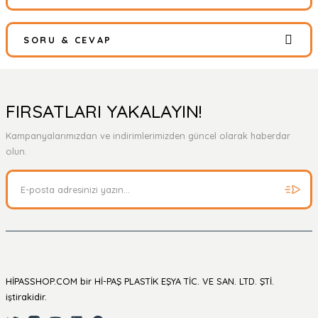
SORU & CEVAP
Bu ürüne ilk yorumu siz yapın!
Yorum Yaz
Ürün hakkında henüz soru sorulmamış.
FIRSATLARI YAKALAYIN!
Kampanyalarımızdan ve indirimlerimizden güncel olarak haberdar
Soru Sor
olun.
HİPASSHOP.COM bir Hİ-PAŞ PLASTİK EŞYA TİC. VE SAN. LTD. ŞTİ.
iştirakidir.