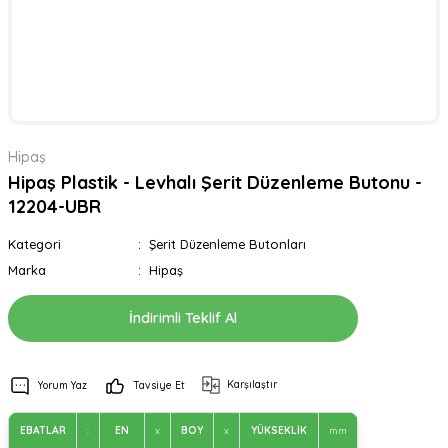
Hipaş
Hipaş Plastik - Levhalı Şerit Düzenleme Butonu -
12204-UBR
Kategori
Şerit Düzenleme Butonları
Marka
Hipaş
İndirimli Teklif Al
Karşılaştır
Yorum Yaz
Tavsiye Et
EBATLAR
:
EN
x
BOY
x
YÜKSEKLİK
mm