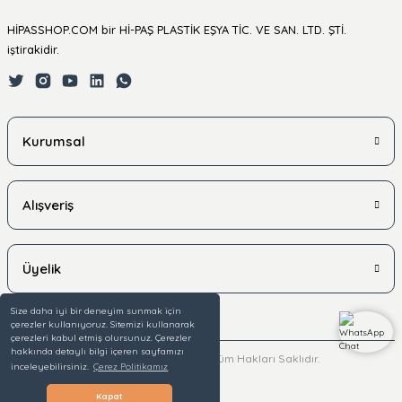
HİPASSHOP.COM bir Hİ-PAŞ PLASTİK EŞYA TİC. VE SAN. LTD. ŞTİ.
iştirakidir.
Kurumsal
Alışveriş
Üyelik
Size daha iyi bir deneyim sunmak için
çerezler kullanıyoruz. Sitemizi kullanarak
çerezleri kabul etmiş olursunuz. Çerezler
hakkında detaylı bilgi içeren sayfamızı
© 2025 hipasshop.com - Tüm Hakları Saklıdır.
inceleyebilirsiniz.
Çerez Politikamız
Kapat