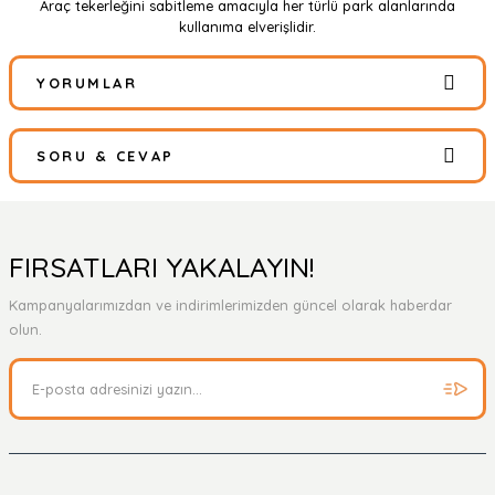
Araç tekerleğini sabitleme amacıyla her türlü park alanlarında
kullanıma elverişlidir.
YORUMLAR
SORU & CEVAP
Bu ürüne ilk yorumu siz yapın!
Yorum Yaz
Ürün hakkında henüz soru sorulmamış.
FIRSATLARI YAKALAYIN!
Kampanyalarımızdan ve indirimlerimizden güncel olarak haberdar
Soru Sor
olun.