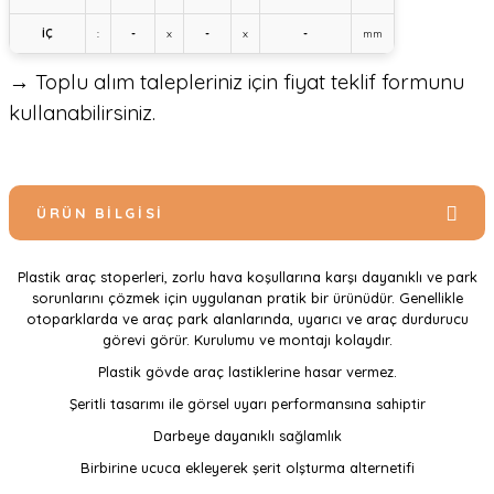
İÇ
:
-
x
-
x
-
mm
→ Toplu alım talepleriniz için fiyat teklif formunu
kullanabilirsiniz.
ÜRÜN BILGISI
Plastik araç stoperleri, zorlu hava koşullarına karşı dayanıklı ve park
sorunlarını çözmek için uygulanan pratik bir ürünüdür. Genellikle
otoparklarda ve araç park alanlarında, uyarıcı ve araç durdurucu
görevi görür. Kurulumu ve montajı kolaydır.
Plastik gövde araç lastiklerine hasar vermez.
Şeritli tasarımı ile görsel uyarı performansına sahiptir
Darbeye dayanıklı sağlamlık
Birbirine ucuca ekleyerek şerit olşturma alternetifi