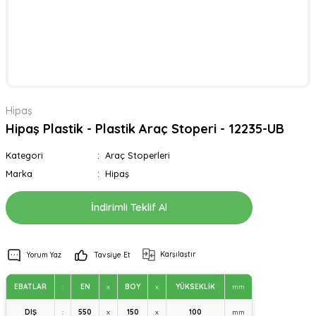
Hipaş
Hipaş Plastik - Plastik Araç Stoperi - 12235-UB
Kategori
Araç Stoperleri
Marka
Hipaş
İndirimli Teklif Al
Karşılaştır
Yorum Yaz
Tavsiye Et
EBATLAR
:
EN
x
BOY
x
YÜKSEKLİK
mm
DIŞ
:
550
x
150
x
100
mm