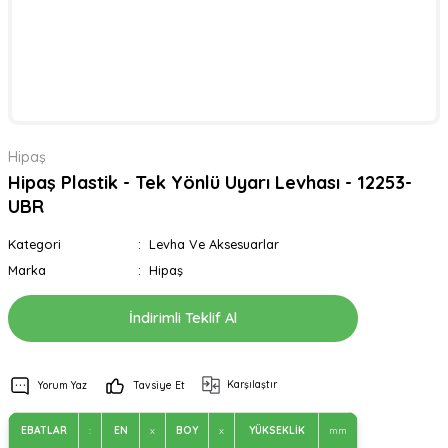
Hipaş
Hipaş Plastik - Tek Yönlü Uyarı Levhası - 12253-
UBR
Kategori
Levha Ve Aksesuarlar
Marka
Hipaş
İndirimli Teklif Al
Karşılaştır
Yorum Yaz
Tavsiye Et
EBATLAR
:
EN
x
BOY
x
YÜKSEKLİK
mm