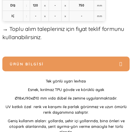
DIŞ
:
120
x
-
x
750
mm
İÇ
:
-
x
-
x
-
mm
→ Toplu alım talepleriniz için fiyat teklif formunu
kullanabilirsiniz.
ÜRÜN BILGISI
Tek yönlü uyarı levhası
Esnek, kırılmaz TPU gövde ve körüklü ayak
Ø18xU90xØ10 mm vida dübel ile zemine uygulanmaktadır.
UV katkılı özel renk ve karışımı ile parlak görünmez ve uzun ömürlü
renk dayanımına sahiptir.
Geniş kullanım alaları: yollarda, şehir içi yollarında, bina önleri ve
otopark alanlarında, şerit ayırma-yön verme amacıyla her türlü