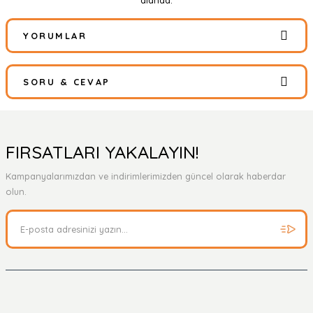
alanda.
YORUMLAR
SORU & CEVAP
Bu ürüne ilk yorumu siz yapın!
Yorum Yaz
Ürün hakkında henüz soru sorulmamış.
FIRSATLARI YAKALAYIN!
Kampanyalarımızdan ve indirimlerimizden güncel olarak haberdar
Soru Sor
olun.