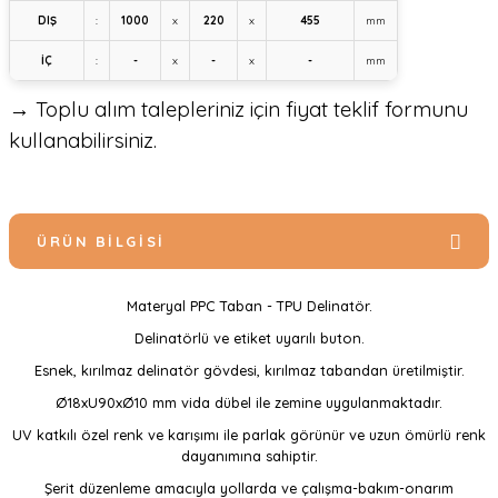
DIŞ
:
1000
x
220
x
455
mm
İÇ
:
-
x
-
x
-
mm
→ Toplu alım talepleriniz için fiyat teklif formunu
kullanabilirsiniz.
ÜRÜN BILGISI
Materyal PPC Taban - TPU Delinatör.
Delinatörlü ve etiket uyarılı buton.
Esnek, kırılmaz delinatör gövdesi, kırılmaz tabandan üretilmiştir.
Ø18xU90xØ10 mm vida dübel ile zemine uygulanmaktadır.
UV katkılı özel renk ve karışımı ile parlak görünür ve uzun ömürlü renk
dayanımına sahiptir.
Şerit düzenleme amacıyla yollarda ve çalışma-bakım-onarım