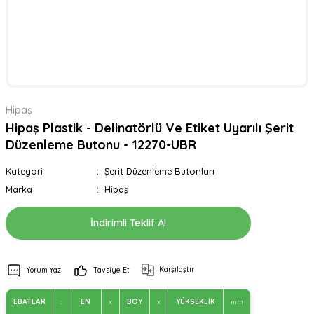
Hipaş
Hipaş Plastik - Delinatörlü Ve Etiket Uyarılı Şerit
Düzenleme Butonu - 12270-UBR
Kategori
Şerit Düzenleme Butonları
Marka
Hipaş
İndirimli Teklif Al
Karşılaştır
Yorum Yaz
Tavsiye Et
EBATLAR
:
EN
x
BOY
x
YÜKSEKLİK
mm