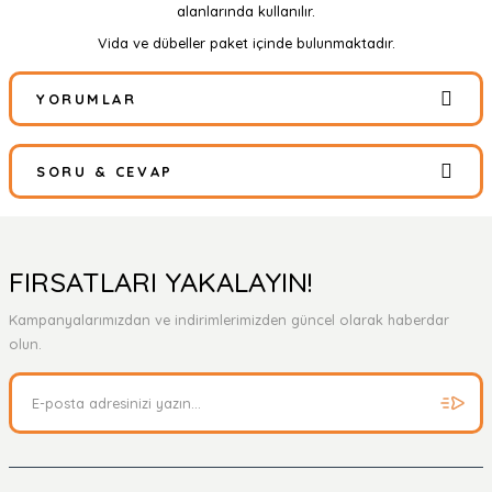
alanlarında kullanılır.
Vida ve dübeller paket içinde bulunmaktadır.
YORUMLAR
SORU & CEVAP
Bu ürüne ilk yorumu siz yapın!
Yorum Yaz
Ürün hakkında henüz soru sorulmamış.
FIRSATLARI YAKALAYIN!
Kampanyalarımızdan ve indirimlerimizden güncel olarak haberdar
Soru Sor
olun.