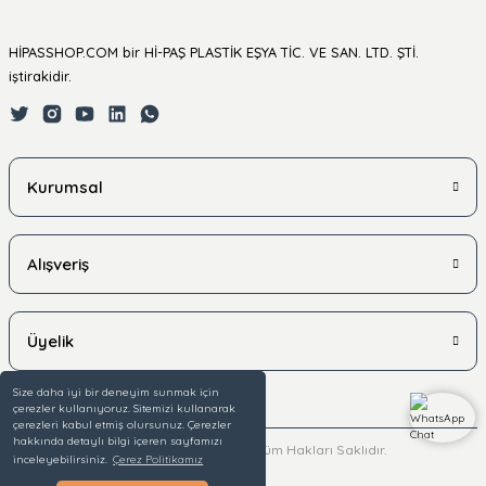
HİPASSHOP.COM bir Hİ-PAŞ PLASTİK EŞYA TİC. VE SAN. LTD. ŞTİ.
iştirakidir.
Kurumsal
Alışveriş
Üyelik
Size daha iyi bir deneyim sunmak için
çerezler kullanıyoruz. Sitemizi kullanarak
çerezleri kabul etmiş olursunuz. Çerezler
hakkında detaylı bilgi içeren sayfamızı
© 2025 hipasshop.com - Tüm Hakları Saklıdır.
inceleyebilirsiniz.
Çerez Politikamız