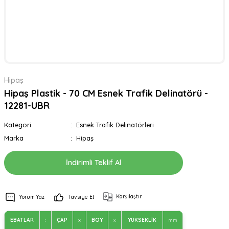
Hipaş
Hipaş Plastik - 70 CM Esnek Trafik Delinatörü -
12281-UBR
Kategori
Esnek Trafik Delinatörleri
Marka
Hipaş
İndirimli Teklif Al
Karşılaştır
Yorum Yaz
Tavsiye Et
EBATLAR
:
ÇAP
x
BOY
x
YÜKSEKLİK
mm