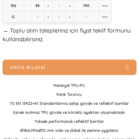
DIŞ
:
80
x
-
x
700
mm
İÇ
:
-
x
-
x
-
mm
→ Toplu alım talepleriniz için fiyat teklif formunu
kullanabilirsiniz.
ÜRÜN BILGISI
Materyal TPU-PU.
Renk Turuncu.
TS EN 13422+A1 Standartlarına sahip gövde ve reflektif bantlar.
Esnek kırılmaz TPU gövde ve körüklü ayaktan oluşmaktadır.
Yüksek performanslı reflektif bantlar.
Ø18xU90xØ10 mm vida ve dübel ile zemine uygulanır.