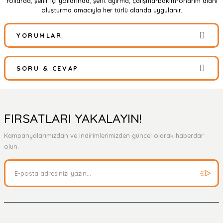
Yollarda, şehir içi yollarında, şerit ayırma, çalışma-bakım-onarım alanı
oluşturma amacıyla her türlü alanda uygulanır.
YORUMLAR
SORU & CEVAP
Bu ürüne ilk yorumu siz yapın!
Yorum Yaz
Ürün hakkında henüz soru sorulmamış.
FIRSATLARI YAKALAYIN!
Kampanyalarımızdan ve indirimlerimizden güncel olarak haberdar
Soru Sor
olun.