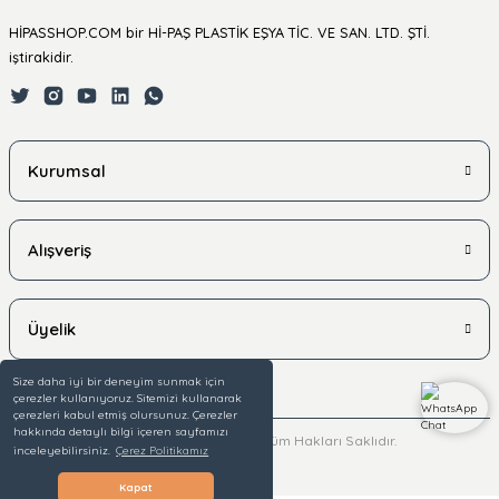
HİPASSHOP.COM bir Hİ-PAŞ PLASTİK EŞYA TİC. VE SAN. LTD. ŞTİ.
iştirakidir.
Kurumsal
Alışveriş
Üyelik
Size daha iyi bir deneyim sunmak için
çerezler kullanıyoruz. Sitemizi kullanarak
çerezleri kabul etmiş olursunuz. Çerezler
hakkında detaylı bilgi içeren sayfamızı
© 2025 hipasshop.com - Tüm Hakları Saklıdır.
inceleyebilirsiniz.
Çerez Politikamız
Kapat