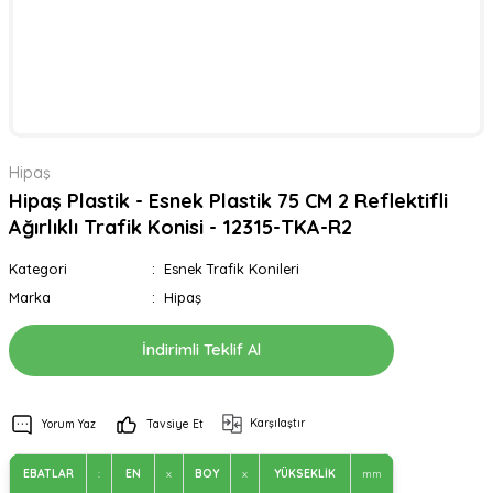
Hipaş
Hipaş Plastik - Esnek Plastik 75 CM 2 Reflektifli
Ağırlıklı Trafik Konisi - 12315-TKA-R2
Kategori
Esnek Trafik Konileri
Marka
Hipaş
İndirimli Teklif Al
Karşılaştır
Yorum Yaz
Tavsiye Et
EBATLAR
:
EN
x
BOY
x
YÜKSEKLİK
mm