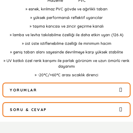
Malzeme
PVC
» esnek, kırılmaz PVC gövde ve ağırlıklı taban
» yüksek performanslı reflektif uyarıcılar
» taşıma kancası ve zincir geçirme kanalı
» lamba ve levha takılabilme özelliği ile daha etkin uyarı (126 A)
» üst üste istiflenebilme özelliği ile minimum hacim
» geniş taban alanı sayesinde devrilmeye karşı yüksek stabilite
» UV katkılı özel renk karışımı ile parlak görünüm ve uzun ömürlü renk
dayanımı
» -20°C/+60°C arası sıcaklık direnci
YORUMLAR
SORU & CEVAP
Bu ürüne ilk yorumu siz yapın!