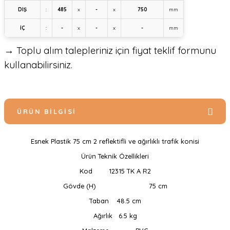
DIŞ
:
485
x
-
x
750
mm
İÇ
:
-
x
-
x
-
mm
→ Toplu alım talepleriniz için fiyat teklif formunu
kullanabilirsiniz.
ÜRÜN BILGISI
Esnek Plastik 75 cm 2 reflektifli ve ağırlıklı trafik konisi
Ürün Teknik Özellikleri
Kod
12315 TK A R2
Gövde (H)
75 cm
Taban
48.5 cm
Ağırlık
6.5 kg