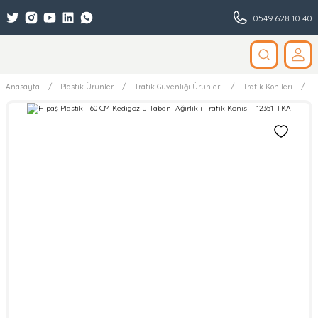
0549 628 10 40
Anasayfa
Plastik Ürünler
Trafik Güvenliği Ürünleri
Trafik Konileri
S