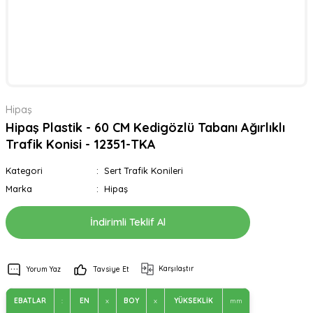
Hipaş
Hipaş Plastik - 60 CM Kedigözlü Tabanı Ağırlıklı
Trafik Konisi - 12351-TKA
Kategori
Sert Trafik Konileri
Marka
Hipaş
İndirimli Teklif Al
Karşılaştır
Yorum Yaz
Tavsiye Et
EBATLAR
:
EN
x
BOY
x
YÜKSEKLİK
mm