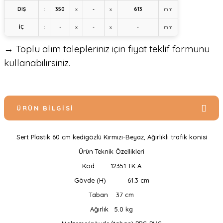
DIŞ
:
350
x
-
x
613
mm
İÇ
:
-
x
-
x
-
mm
→ Toplu alım talepleriniz için fiyat teklif formunu
kullanabilirsiniz.
ÜRÜN BILGISI
Sert Plastik 60 cm kedigözlü Kırmızı-Beyaz, Ağırlıklı trafik konisi
Ürün Teknik Özellikleri
Kod
12351 TK A
Gövde (H)
61.3 cm
Taban
37 cm
Ağırlık
5.0 kg