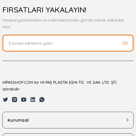
Yorum Yaz
Ürün hakkında henüz soru sorulmamış.
FIRSATLARI YAKALAYIN!
Kampanyalarımızdan ve indirimlerimizden güncel olarak haberdar
Soru Sor
olun.
HİPASSHOP.COM bir Hİ-PAŞ PLASTİK EŞYA TİC. VE SAN. LTD. ŞTİ.
iştirakidir.
Kurumsal