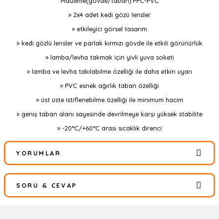
Malzeme(gövde/taban)
PPC-PVC
» 2x4 adet kedi gözü lensler
» etkileyici görsel tasarım
» kedi gözlü lensler ve parlak kırmızı gövde ile etkili görünürlük
» lamba/levha takmak için yivli yuva soketi
» lamba ve levha takılabilme özelliği ile daha etkin uyarı
» PVC esnek ağırlık taban özelliği
» üst üste istiflenebilme özelliği ile minimum hacim
» geniş taban alanı sayesinde devrilmeye karşı yüksek stabilite
» -20°C/+60°C arası sıcaklık direnci
YORUMLAR
SORU & CEVAP
Bu ürüne ilk yorumu siz yapın!