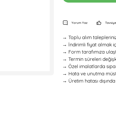
Yorum Yaz
Tavsiye
→ Toplu alım talepleriniz 
→ İndirimli fiyat almak iç
→ Form tarafımıza ulaştık
→ Termin süreleri değişke
→ Özel imalatlarda sipar
→ Hata ve unutma müstesna
→ Üretim hatası dışında