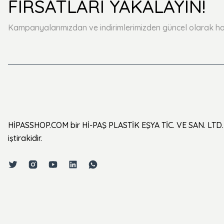
FIRSATLARI YAKALAYIN!
Kampanyalarımızdan ve indirimlerimizden güncel olarak ha
HİPASSHOP.COM bir Hİ-PAŞ PLASTİK EŞYA TİC. VE SAN. LTD. 
iştirakidir.