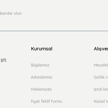
Yorum Yaz
Soru Sor
berdar olun.
Kurumsal
Alışve
ŞTİ.
Bilgilerimiz
Mesafel
Adreslerimiz
Gizlilik
Hakkımızda
İptal İa
Fiyat Teklif Formu
Kişisel V