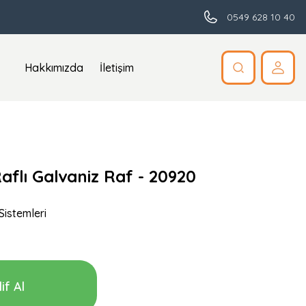
0549 628 10 40
Hakkımızda
İletişim
Raflı Galvaniz Raf - 20920
istemleri
if Al