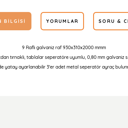
 BILGISI
YORUMLAR
SORU & C
9 Raflı galvaniz raf 930x310x2000 mmm
an tırnaklı, tablalar seperatöre uyumlu, 0,80 mm galvaniz sac
e yatay ayarlanabilir 3'er adet metal seperatör ayraç bulun
Ürün hakkında henüz soru sorulmamış.
Bu ürüne ilk yorumu siz yapın!