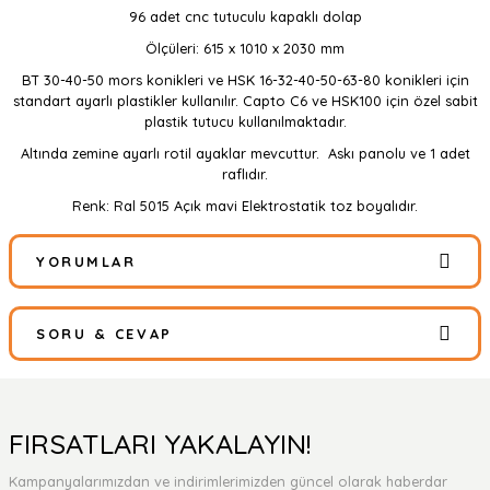
96 adet cnc tutuculu kapaklı dolap
Ölçüleri: 615 x 1010 x 2030 mm
BT 30-40-50 mors konikleri ve HSK 16-32-40-50-63-80 konikleri için
standart ayarlı plastikler kullanılır. Capto C6 ve HSK100 için özel sabit
plastik tutucu kullanılmaktadır.
Altında zemine ayarlı rotil ayaklar mevcuttur. Askı panolu ve 1 adet
raflıdır.
Renk: Ral 5015 Açık mavi Elektrostatik toz boyalıdır.
YORUMLAR
SORU & CEVAP
Bu ürüne ilk yorumu siz yapın!
Yorum Yaz
Ürün hakkında henüz soru sorulmamış.
FIRSATLARI YAKALAYIN!
Kampanyalarımızdan ve indirimlerimizden güncel olarak haberdar