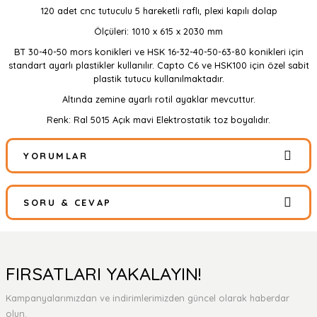
120 adet cnc tutuculu 5 hareketli raflı, plexi kapılı dolap
Ölçüleri: 1010 x 615 x 2030 mm
BT 30-40-50 mors konikleri ve HSK 16-32-40-50-63-80 konikleri için
standart ayarlı plastikler kullanılır. Capto C6 ve HSK100 için özel sabit
plastik tutucu kullanılmaktadır.
Altında zemine ayarlı rotil ayaklar mevcuttur.
Renk: Ral 5015 Açık mavi Elektrostatik toz boyalıdır.
YORUMLAR
SORU & CEVAP
Bu ürüne ilk yorumu siz yapın!
Yorum Yaz
Ürün hakkında henüz soru sorulmamış.
FIRSATLARI YAKALAYIN!
Kampanyalarımızdan ve indirimlerimizden güncel olarak haberdar
Soru Sor
olun.