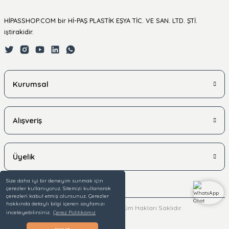
HİPASSHOP.COM bir Hİ-PAŞ PLASTİK EŞYA TİC. VE SAN. LTD. ŞTİ.
iştirakidir.
Kurumsal
Alışveriş
Üyelik
Size daha iyi bir deneyim sunmak için
çerezler kullanıyoruz. Sitemizi kullanarak
çerezleri kabul etmiş olursunuz. Çerezler
hakkında detaylı bilgi içeren sayfamızı
© 2025 hipasshop.com - Tüm Hakları Saklıdır.
inceleyebilirsiniz.
Çerez Politikamız