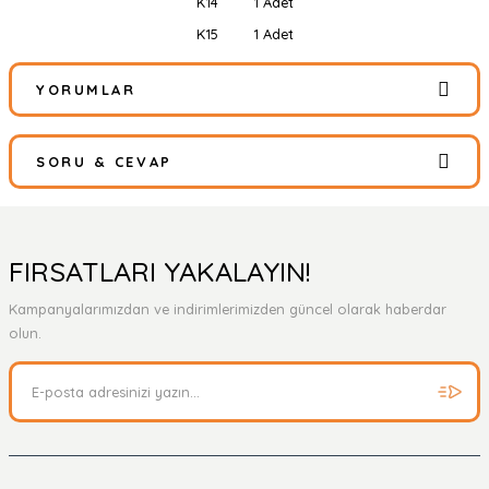
K14
1 Adet
K15
1 Adet
YORUMLAR
SORU & CEVAP
Bu ürüne ilk yorumu siz yapın!
Yorum Yaz
Ürün hakkında henüz soru sorulmamış.
FIRSATLARI YAKALAYIN!
Kampanyalarımızdan ve indirimlerimizden güncel olarak haberdar
Soru Sor
olun.