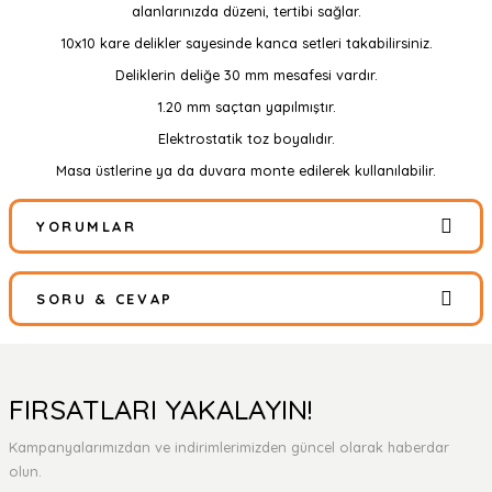
alanlarınızda düzeni, tertibi sağlar.
10x10 kare delikler sayesinde kanca setleri takabilirsiniz.
Deliklerin deliğe 30 mm mesafesi vardır.
1.20 mm saçtan yapılmıştır.
Elektrostatik toz boyalıdır.
Masa üstlerine ya da duvara monte edilerek kullanılabilir.
YORUMLAR
SORU & CEVAP
Bu ürüne ilk yorumu siz yapın!
Yorum Yaz
Ürün hakkında henüz soru sorulmamış.
FIRSATLARI YAKALAYIN!
Kampanyalarımızdan ve indirimlerimizden güncel olarak haberdar
Soru Sor
olun.