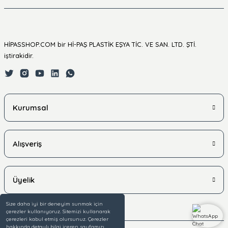
HİPASSHOP.COM bir Hİ-PAŞ PLASTİK EŞYA TİC. VE SAN. LTD. ŞTİ.
iştirakidir.
Kurumsal
Alışveriş
Üyelik
Size daha iyi bir deneyim sunmak için
çerezler kullanıyoruz. Sitemizi kullanarak
çerezleri kabul etmiş olursunuz. Çerezler
hakkında detaylı bilgi içeren sayfamızı