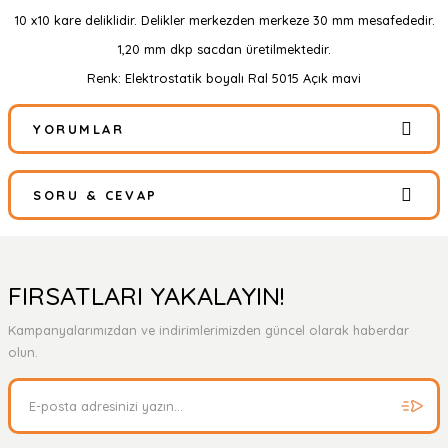
10 x10 kare deliklidir. Delikler merkezden merkeze 30 mm mesafededir.
1,20 mm dkp sacdan üretilmektedir.
Renk: Elektrostatik boyalı Ral 5015 Açık mavi
YORUMLAR
SORU & CEVAP
Bu ürüne ilk yorumu siz yapın!
Yorum Yaz
Ürün hakkında henüz soru sorulmamış.
FIRSATLARI YAKALAYIN!
Kampanyalarımızdan ve indirimlerimizden güncel olarak haberdar
Soru Sor
olun.