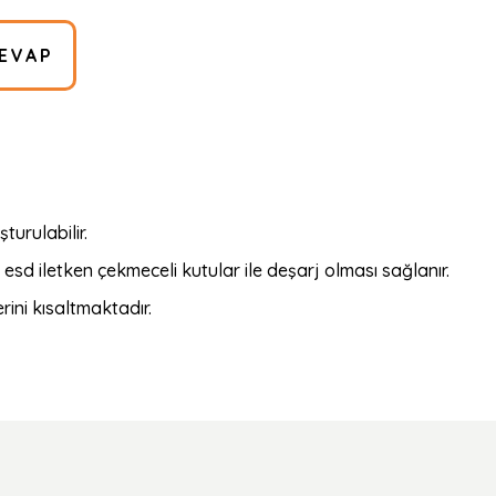
EVAP
urulabilir.
esd iletken çekmeceli kutular ile deşarj olması sağlanır.
ini kısaltmaktadır.