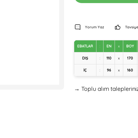
Yorum Yaz
Tavsiye
EBATLAR
:
EN
x
BOY
DIŞ
:
110
x
170
İÇ
:
96
x
160
→ Toplu alım talepleriniz 