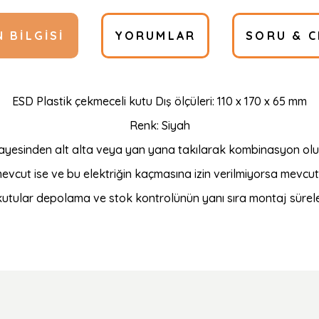
 BILGISI
YORUMLAR
SORU & C
ESD Plastik çekmeceli kutu Dış ölçüleri: 110 x 170 x 65 mm
Renk: Siyah
sayesinden alt alta veya yan yana takılarak kombinasyon oluşt
mevcut ise ve bu elektriğin kaçmasına izin verilmiyorsa mevcut 
kutular depolama ve stok kontrolünün yanı sıra montaj süreler
Ürün hakkında henüz soru sorulmamış.
Bu ürüne ilk yorumu siz yapın!