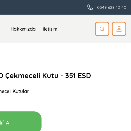
0549 628 10 40
Hakkımızda
İletişim
SD Çekmeceli Kutu - 351 ESD
eceli Kutular
if Al