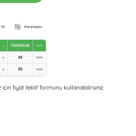
 Et
Karşılaştır
x
YÜKSEKLİK
mm
x
65
mm
x
55
mm
için fiyat teklif formunu kullanabilirsiniz.