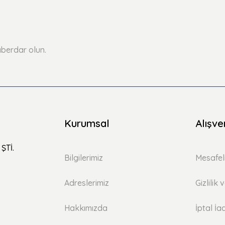
Yorum Yaz
Soru Sor
berdar olun.
Kurumsal
Alışve
ŞTİ.
Bilgilerimiz
Mesafel
Adreslerimiz
Gizlilik
Hakkımızda
İptal İa