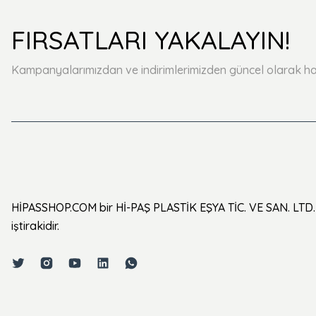
FIRSATLARI YAKALAYIN!
Kampanyalarımızdan ve indirimlerimizden güncel olarak ha
HİPASSHOP.COM bir Hİ-PAŞ PLASTİK EŞYA TİC. VE SAN. LTD. 
iştirakidir.