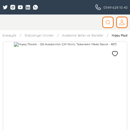
0549 628 10 40
Anasayfa
Endüstriyel Ürünler
Avadanlık Setler ve Standlar
Hipaş Plastik