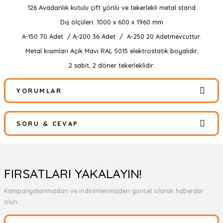
126 Avadanlık kutulu çift yönlü ve tekerlekli metal stand
Dış ölçüleri: 1000 x 600 x 1960 mm
A-150 70 Adet / A-200 36 Adet / A-250 20 Adetmevcuttur.
Metal kısımları Açık Mavi RAL 5015 elektrostatik boyalıdır.
2 sabit, 2 döner tekerleklidir.
YORUMLAR
SORU & CEVAP
Bu ürüne ilk yorumu siz yapın!
Yorum Yaz
Ürün hakkında henüz soru sorulmamış.
FIRSATLARI YAKALAYIN!
Kampanyalarımızdan ve indirimlerimizden güncel olarak haberdar
Soru Sor
olun.