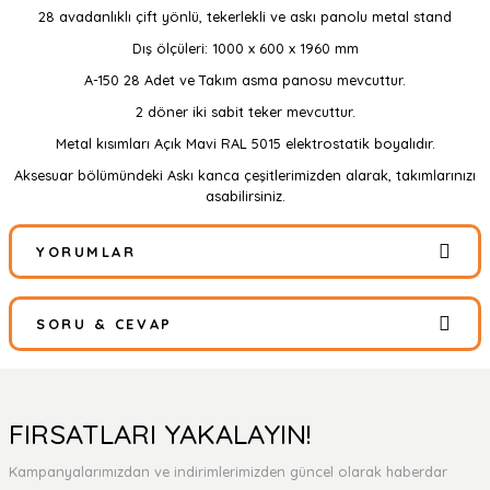
28 avadanlıklı çift yönlü, tekerlekli ve askı panolu metal stand
Dış ölçüleri: 1000 x 600 x 1960 mm
A-150 28 Adet ve Takım asma panosu mevcuttur.
2 döner iki sabit teker mevcuttur.
Metal kısımları Açık Mavi RAL 5015 elektrostatik boyalıdır.
Aksesuar bölümündeki Askı kanca çeşitlerimizden alarak, takımlarınızı
asabilirsiniz.
YORUMLAR
SORU & CEVAP
Bu ürüne ilk yorumu siz yapın!
Yorum Yaz
Ürün hakkında henüz soru sorulmamış.
FIRSATLARI YAKALAYIN!
Kampanyalarımızdan ve indirimlerimizden güncel olarak haberdar