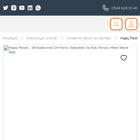
0549 628 10 40
Anasayfa
Endüstriyel Ürünler
Avadanlık Setler ve Standlar
Hipaş Plasti