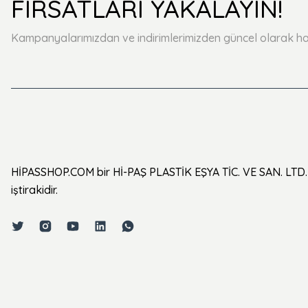
FIRSATLARI YAKALAYIN!
Kampanyalarımızdan ve indirimlerimizden güncel olarak ha
HİPASSHOP.COM bir Hİ-PAŞ PLASTİK EŞYA TİC. VE SAN. LTD. 
iştirakidir.