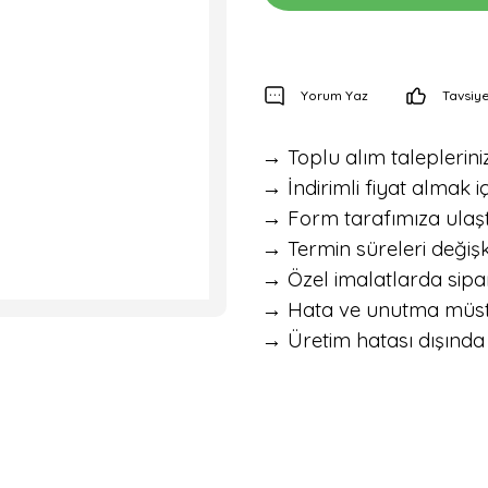
Yorum Yaz
Tavsiye
→ Toplu alım talepleriniz 
→ İndirimli fiyat almak iç
→ Form tarafımıza ulaştık
→ Termin süreleri değişke
→ Özel imalatlarda sipar
→ Hata ve unutma müstesna
→ Üretim hatası dışında