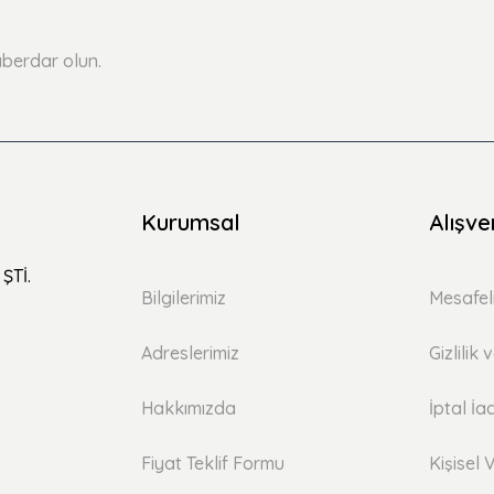
Yorum Yaz
Soru Sor
berdar olun.
Kurumsal
Alışve
ŞTİ.
Bilgilerimiz
Mesafel
Adreslerimiz
Gizlilik
Hakkımızda
İptal İa
Fiyat Teklif Formu
Kişisel V