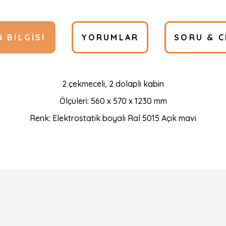
 BILGISI
YORUMLAR
SORU & C
2 çekmeceli, 2 dolaplı kabin
Ölçüleri: 560 x 570 x 1230 mm
Renk: Elektrostatik boyalı Ral 5015 Açık mavi
Ürün hakkında henüz soru sorulmamış.
Bu ürüne ilk yorumu siz yapın!