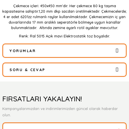
Çekmece içleri: 450x450 mm'dir. Her çekmece 80 kg taşıma
kapasitesine sahiptir.1,20 mm dkp sacdan üretilmektedir. Çekmecelerde;
4 er adet 6201zz rulmanlı raylar kullanılmaktadır. Çekmecemizin iç yan
duvarlarında 17 mm aralıklı seperatörle bölmeye uygun kanallar
bulunmaktadır. Altında zemine ayarlı rotil ayaklar mevcuttur.
Renk: Ral 5015 Açık mavi Elektrostatik toz boyalıdır.
YORUMLAR
SORU & CEVAP
Bu ürüne ilk yorumu siz yapın!
Yorum Yaz
Ürün hakkında henüz soru sorulmamış.
FIRSATLARI YAKALAYIN!
Kampanyalarımızdan ve indirimlerimizden güncel olarak haberdar
Soru Sor
olun.