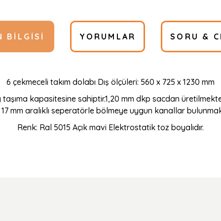
 BILGISI
YORUMLAR
SORU & C
6 çekmeceli takım dolabı Dış ölçüleri: 560 x 725 x 1230 mm
 taşıma kapasitesine sahiptir.1,20 mm dkp sacdan üretilmekted
 17 mm aralıklı seperatörle bölmeye uygun kanallar bulunmakta
Renk: Ral 5015 Açık mavi Elektrostatik toz boyalıdır.
Ürün hakkında henüz soru sorulmamış.
Bu ürüne ilk yorumu siz yapın!