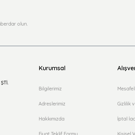
Yorum Yaz
Soru Sor
berdar olun.
Kurumsal
Alışve
ŞTİ.
Bilgilerimiz
Mesafel
Adreslerimiz
Gizlilik
Hakkımızda
İptal İa
Fiyat Teklif Formu
Kişisel V