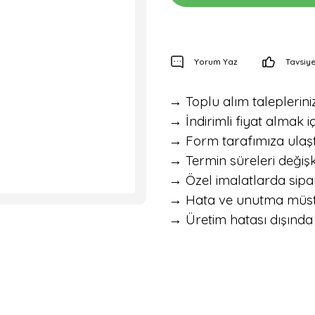
Yorum Yaz
Tavsiye
→ Toplu alım talepleriniz 
→ İndirimli fiyat almak iç
→ Form tarafımıza ulaştık
→ Termin süreleri değişke
→ Özel imalatlarda sipar
→ Hata ve unutma müstesna
→ Üretim hatası dışında