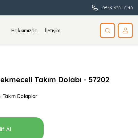
0549 628 10 40
Hakkımızda
İletişim
 Çekmeceli Takım Dolabı - 57202
i Takım Dolaplar
if Al