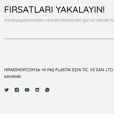
FIRSATLARI YAKALAYIN!
Kampanyalarımızdan ve indirimlerimizden güncel olarak ha
HİPASSHOP.COM bir Hİ-PAŞ PLASTİK EŞYA TİC. VE SAN. LTD. 
iştirakidir.