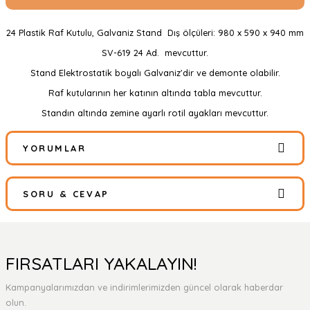
24 Plastik Raf Kutulu, Galvaniz Stand Dış ölçüleri: 980 x 590 x 940 mm
SV-619 24 Ad. mevcuttur.
Stand Elektrostatik boyalı Galvaniz'dir ve demonte olabilir.
Raf kutularının her katının altında tabla mevcuttur.
Standın altında zemine ayarlı rotil ayakları mevcuttur.
YORUMLAR
SORU & CEVAP
Bu ürüne ilk yorumu siz yapın!
Yorum Yaz
Ürün hakkında henüz soru sorulmamış.
FIRSATLARI YAKALAYIN!
Kampanyalarımızdan ve indirimlerimizden güncel olarak haberdar
Soru Sor
olun.