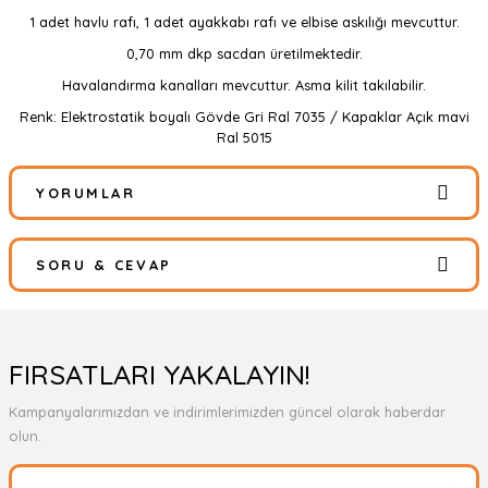
1 adet havlu rafı, 1 adet ayakkabı rafı ve elbise askılığı mevcuttur.
0,70 mm dkp sacdan üretilmektedir.
Havalandırma kanalları mevcuttur. Asma kilit takılabilir.
Renk: Elektrostatik boyalı Gövde Gri Ral 7035 / Kapaklar Açık mavi
Ral 5015
YORUMLAR
SORU & CEVAP
Bu ürüne ilk yorumu siz yapın!
Yorum Yaz
Ürün hakkında henüz soru sorulmamış.
FIRSATLARI YAKALAYIN!
Kampanyalarımızdan ve indirimlerimizden güncel olarak haberdar
Soru Sor
olun.