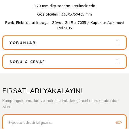
0,70 mm dkp sacdan üretilmektedir.
Göz ölçüleri : 330X375X465 mm
Renk: Elektrostatik boyalı Gövde Gri Ral 7035 / Kapaklar Açık mavi
Ral 5015
YORUMLAR
SORU & CEVAP
Bu ürüne ilk yorumu siz yapın!
Yorum Yaz
Ürün hakkında henüz soru sorulmamış.
FIRSATLARI YAKALAYIN!
Kampanyalarımızdan ve indirimlerimizden güncel olarak haberdar
Soru Sor
olun.