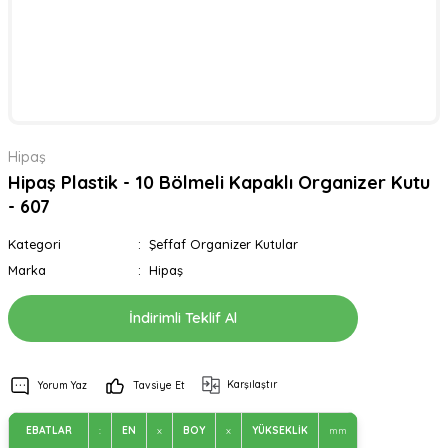
Hipaş
Hipaş Plastik - 10 Bölmeli Kapaklı Organizer Kutu
- 607
Kategori
Şeffaf Organizer Kutular
Marka
Hipaş
İndirimli Teklif Al
Karşılaştır
Yorum Yaz
Tavsiye Et
EBATLAR
:
EN
x
BOY
x
YÜKSEKLİK
mm