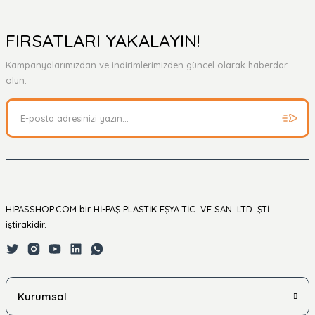
Yorum Yaz
Ürün hakkında henüz soru sorulmamış.
FIRSATLARI YAKALAYIN!
Kampanyalarımızdan ve indirimlerimizden güncel olarak haberdar
Soru Sor
olun.
HİPASSHOP.COM bir Hİ-PAŞ PLASTİK EŞYA TİC. VE SAN. LTD. ŞTİ.
iştirakidir.
Kurumsal