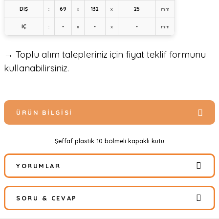
DIŞ
:
69
x
132
x
25
mm
İÇ
:
-
x
-
x
-
mm
→ Toplu alım talepleriniz için fiyat teklif formunu
kullanabilirsiniz.
ÜRÜN BILGISI
Şeffaf plastik 10 bölmeli kapaklı kutu
YORUMLAR
SORU & CEVAP
Bu ürüne ilk yorumu siz yapın!