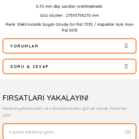
0,70 mm dkp sacdan üretilmektedir.
Göz ölçüleri : 275X375X270 mm
Renk: Elektrostatik boyalı Gövde Gri Ral 7035 / Kapaklar Açık mavi
Ral 5015
YORUMLAR
SORU & CEVAP
Bu ürüne ilk yorumu siz yapın!
Yorum Yaz
Ürün hakkında henüz soru sorulmamış.
FIRSATLARI YAKALAYIN!
Kampanyalarımızdan ve indirimlerimizden güncel olarak haberdar
Soru Sor
olun.