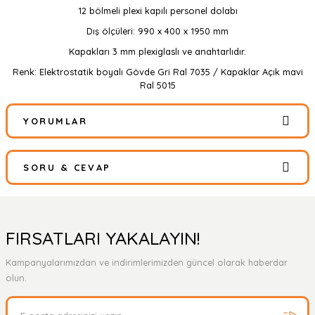
12 bölmeli plexi kapılı personel dolabı
Dış ölçüleri: 990 x 400 x 1950 mm
Kapakları 3 mm plexiglaslı ve anahtarlıdır.
Renk: Elektrostatik boyalı Gövde Gri Ral 7035 / Kapaklar Açık mavi
Ral 5015
YORUMLAR
SORU & CEVAP
Bu ürüne ilk yorumu siz yapın!
Yorum Yaz
Ürün hakkında henüz soru sorulmamış.
FIRSATLARI YAKALAYIN!
Kampanyalarımızdan ve indirimlerimizden güncel olarak haberdar
Soru Sor
olun.