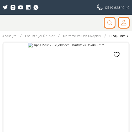
0549 628 10 40
Anasayfa
Endüstriyel Ürünler
Malzeme Ve Ofis Dolapları
Hipaş Plastik - 