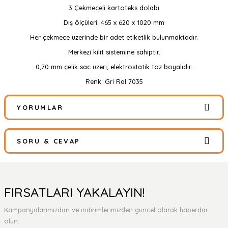
3 Çekmeceli kartoteks dolabı
Dış ölçüleri: 465 x 620 x 1020 mm
Her çekmece üzerinde bir adet etiketlik bulunmaktadır.
Merkezi kilit sistemine sahiptir.
0,70 mm çelik sac üzeri, elektrostatik toz boyalıdır.
Renk: Gri Ral 7035
YORUMLAR
SORU & CEVAP
Bu ürüne ilk yorumu siz yapın!
Yorum Yaz
Ürün hakkında henüz soru sorulmamış.
FIRSATLARI YAKALAYIN!
Kampanyalarımızdan ve indirimlerimizden güncel olarak haberdar
Soru Sor
olun.