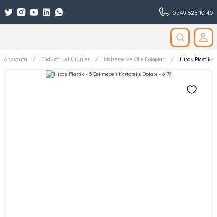
0549 628 10 40
Anasayfa
Endüstriyel Ürünler
Malzeme Ve Ofis Dolapları
Hipaş Plastik -