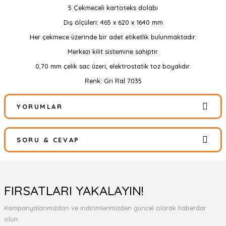
5 Çekmeceli kartoteks dolabı
Dış ölçüleri: 465 x 620 x 1640 mm
Her çekmece üzerinde bir adet etiketlik bulunmaktadır.
Merkezi kilit sistemine sahiptir.
0,70 mm çelik sac üzeri, elektrostatik toz boyalıdır.
Renk: Gri Ral 7035
YORUMLAR
SORU & CEVAP
Bu ürüne ilk yorumu siz yapın!
Yorum Yaz
Ürün hakkında henüz soru sorulmamış.
FIRSATLARI YAKALAYIN!
Kampanyalarımızdan ve indirimlerimizden güncel olarak haberdar
Soru Sor
olun.