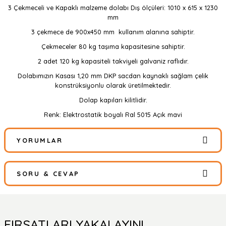
3 Çekmeceli ve Kapaklı malzeme dolabı Dış ölçüleri: 1010 x 615 x 1230
mm
3 çekmece de 900x450 mm kullanım alanına sahiptir.
Çekmeceler 80 kg taşıma kapasitesine sahiptir.
2 adet 120 kg kapasiteli takviyeli galvaniz raflıdır.
Dolabımızın Kasası 1,20 mm DKP sacdan kaynaklı sağlam çelik
konstrüksiyonlu olarak üretilmektedir.
Dolap kapıları kilitlidir.
Renk: Elektrostatik boyalı Ral 5015 Açık mavi
YORUMLAR
SORU & CEVAP
Bu ürüne ilk yorumu siz yapın!
Yorum Yaz
Ürün hakkında henüz soru sorulmamış.
FIRSATLARI YAKALAYIN!