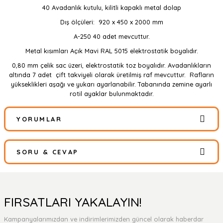
40 Avadanlık kutulu, kilitli kapaklı metal dolap
Dış ölçüleri: 920 x 450 x 2000 mm
A-250 40 adet mevcuttur.
Metal kısımları Açık Mavi RAL 5015 elektrostatik boyalıdır.
0,80 mm çelik sac üzeri, elektrostatik toz boyalıdır. Avadanlıkların
altında 7 adet çift takviyeli olarak üretilmiş raf mevcuttur. Rafların
yükseklikleri aşağı ve yukarı ayarlanabilir. Tabanında zemine ayarlı
rotil ayaklar bulunmaktadır.
YORUMLAR
SORU & CEVAP
Bu ürüne ilk yorumu siz yapın!
Yorum Yaz
Ürün hakkında henüz soru sorulmamış.
FIRSATLARI YAKALAYIN!
Kampanyalarımızdan ve indirimlerimizden güncel olarak haberdar