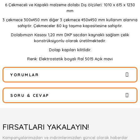
6 Çekmeceli ve Kapaklı malzeme dolabı Dış ölçüleri: 1010 x 615 x 1230
mm
3 çekmece 300x450 mm diğer 3 çekmece 450x450 mm kullanım alanına
sahiptir. Çekmeceler 80 kg taşıma kapasitesine sahiptir.
Dolabımızın Kasası 1,20 mm DKP sacdan kaynaklı sağlam çelik
konstrüksiyonlu olarak üretilmektedir.
Dolap kapıları kilitlidir.
Renk: Elektrostatik boyalı Ral 5015 Açık mavi
YORUMLAR
SORU & CEVAP
Bu ürüne ilk yorumu siz yapın!
Yorum Yaz
Ürün hakkında henüz soru sorulmamış.
FIRSATLARI YAKALAYIN!
Kampanyalarımızdan ve indirimlerimizden güncel olarak haberdar