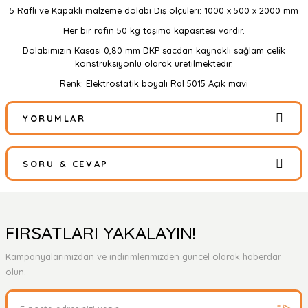
5 Raflı ve Kapaklı malzeme dolabı Dış ölçüleri: 1000 x 500 x 2000 mm
Her bir rafın 50 kg taşıma kapasitesi vardır.
Dolabımızın Kasası 0,80 mm DKP sacdan kaynaklı sağlam çelik
konstrüksiyonlu olarak üretilmektedir.
Renk: Elektrostatik boyalı Ral 5015 Açık mavi
YORUMLAR
SORU & CEVAP
Bu ürüne ilk yorumu siz yapın!
Yorum Yaz
Ürün hakkında henüz soru sorulmamış.
FIRSATLARI YAKALAYIN!
Kampanyalarımızdan ve indirimlerimizden güncel olarak haberdar
Soru Sor
olun.