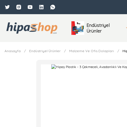
Endüstriyel
Ürünler
Anasayfa
Endüstriyel Ürünler
Malzeme Ve Ofis Dolapları
Hi