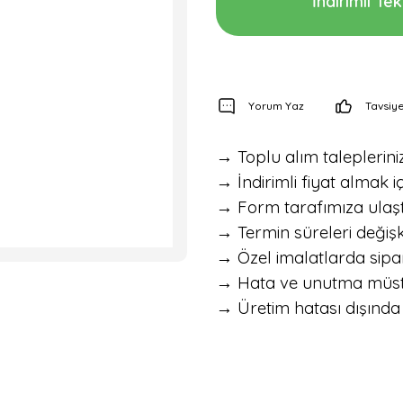
İndirimli Tekl
Yorum Yaz
Tavsiye
→ Toplu alım talepleriniz 
→ İndirimli fiyat almak iç
→ Form tarafımıza ulaştık
→ Termin süreleri değişke
→ Özel imalatlarda sipar
→ Hata ve unutma müstesna
→ Üretim hatası dışında