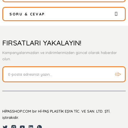
SORU & CEVAP
Bu ürüne ilk yorumu siz yapın!
Yorum Yaz
Ürün hakkında henüz soru sorulmamış.
FIRSATLARI YAKALAYIN!
Kampanyalarımızdan ve indirimlerimizden güncel olarak haberdar
Soru Sor
olun.
HİPASSHOP.COM bir Hİ-PAŞ PLASTİK EŞYA TİC. VE SAN. LTD. ŞTİ.
iştirakidir.