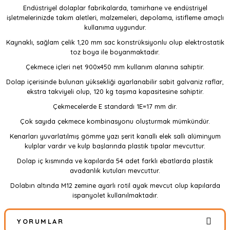
Endüstriyel dolaplar fabrikalarda, tamirhane ve endüstriyel
işletmelerinizde takım aletleri, malzemeleri, depolama, istifleme amaçlı
kullanıma uygundur.
Kaynaklı, sağlam çelik 1,20 mm sac konstrüksiyonlu olup elektrostatik
toz boya ile boyanmaktadır.
Çekmece içleri net 900x450 mm kullanım alanına sahiptir.
Dolap içerisinde bulunan yüksekliği ayarlanabilir sabit galvaniz raflar,
ekstra takviyeli olup, 120 kg taşıma kapasitesine sahiptir.
Çekmecelerde E standardı 1E=17 mm dir.
Çok sayıda çekmece kombinasyonu oluşturmak mümkündür.
Kenarları yuvarlatılmış gömme yazı şerit kanallı elek sallı alüminyum
kulplar vardır ve kulp başlarında plastik tıpalar mevcuttur.
Dolap iç kısmında ve kapılarda 54 adet farklı ebatlarda plastik
avadanlık kutuları mevcuttur.
Dolabın altında M12 zemine ayarlı rotil ayak mevcut olup kapılarda
ispanyolet kullanılmaktadır.
YORUMLAR