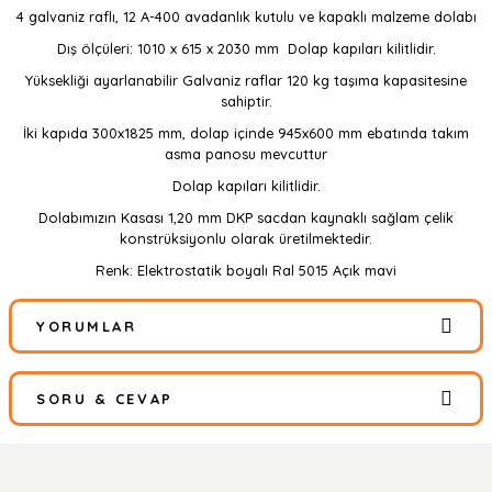
4 galvaniz raflı, 12 A-400 avadanlık kutulu ve kapaklı malzeme dolabı
Dış ölçüleri: 1010 x 615 x 2030 mm Dolap kapıları kilitlidir.
Yüksekliği ayarlanabilir Galvaniz raflar 120 kg taşıma kapasitesine
sahiptir.
İki kapıda 300x1825 mm, dolap içinde 945x600 mm ebatında takım
asma panosu mevcuttur
Dolap kapıları kilitlidir.
Dolabımızın Kasası 1,20 mm DKP sacdan kaynaklı sağlam çelik
konstrüksiyonlu olarak üretilmektedir.
Renk: Elektrostatik boyalı Ral 5015 Açık mavi
YORUMLAR
SORU & CEVAP
Bu ürüne ilk yorumu siz yapın!