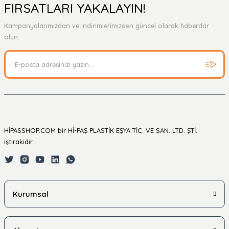
Yorum Yaz
Ürün hakkında henüz soru sorulmamış.
FIRSATLARI YAKALAYIN!
Kampanyalarımızdan ve indirimlerimizden güncel olarak haberdar
Soru Sor
olun.
HİPASSHOP.COM bir Hİ-PAŞ PLASTİK EŞYA TİC. VE SAN. LTD. ŞTİ.
iştirakidir.
Kurumsal