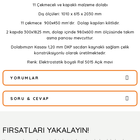
11 Çekmeceli ve kapaklı malzeme dolabı
Dış ölçüleri: 1010 x 615 x 2030 mm
11 çekmece 900x450 mm'dir. Dolap kapıları kilitlidir.
2 kapıda 300x1825 mm, dolap içinde 980x600 mm ölçüsünde takım
asma panosu mevcuttur.
Dolabımızın Kasası 1,20 mm DKP sacdan kaynaklı sağlam çelik
konstrüksiyonlu olarak üretilmektedir.
Renk: Elektrostatik boyalı Ral 5015 Açık mavi
YORUMLAR
SORU & CEVAP
Bu ürüne ilk yorumu siz yapın!
Yorum Yaz
Ürün hakkında henüz soru sorulmamış.
FIRSATLARI YAKALAYIN!