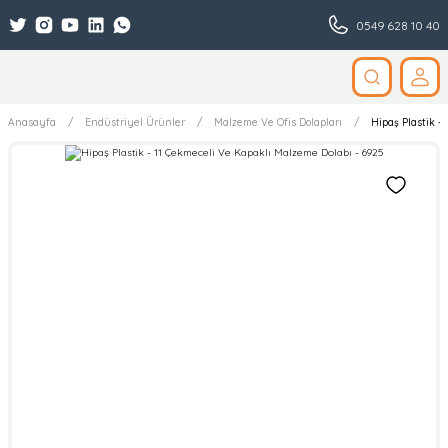
0549 628 10 40
Anasayfa
Endüstriyel Ürünler
Malzeme Ve Ofis Dolapları
Hipaş Plastik -