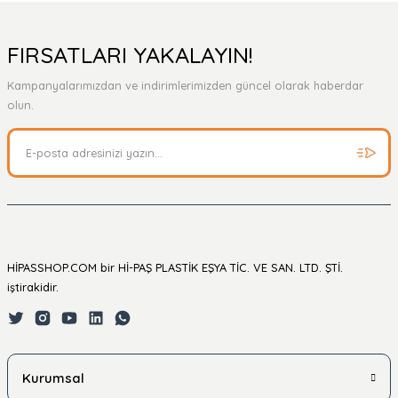
Yorum Yaz
Ürün hakkında henüz soru sorulmamış.
FIRSATLARI YAKALAYIN!
Kampanyalarımızdan ve indirimlerimizden güncel olarak haberdar
Soru Sor
olun.
HİPASSHOP.COM bir Hİ-PAŞ PLASTİK EŞYA TİC. VE SAN. LTD. ŞTİ.
iştirakidir.
Kurumsal