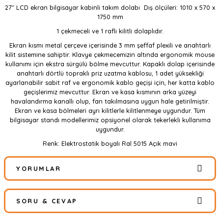
27" LCD ekran bilgisayar kabinli takım dolabı Dış ölçüleri: 1010 x 570 x
1750 mm
1 çekmeceli ve 1 raflı kilitli dolaplıdır.
Ekran kısmı metal çerçeve içerisinde 3 mm şeffaf plexili ve anahtarlı
kilit sistemine sahiptir. Klavye çekmecemizin altında ergonomik mouse
kullanımı için ekstra sürgülü bölme mevcuttur. Kapaklı dolap içerisinde
anahtarlı dörtlü topraklı priz uzatma kablosu, 1 adet yüksekliği
ayarlanabilir sabit raf ve ergonomik kablo geçişi için, her katta kablo
geçişlerimiz mevcuttur. Ekran ve kasa kısmının arka yüzeyi
havalandırma kanallı olup, fan takılmasına uygun hale getirilmiştir.
Ekran ve kasa bölmeleri ayrı kilitlerle kilitlenmeye uygundur. Tüm
bilgisayar standı modellerimiz opsiyonel olarak tekerlekli kullanıma
uygundur.
Renk: Elektrostatik boyalı Ral 5015 Açık mavi
YORUMLAR
SORU & CEVAP
Bu ürüne ilk yorumu siz yapın!