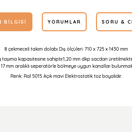
 BILGISI
YORUMLAR
SORU & C
8 çekmeceli takım dolabı Dış ölçüleri: 710 x 725 x 1430 mm
 taşıma kapasitesine sahiptir.1,20 mm dkp sacdan üretilmekted
 17 mm aralıklı seperatörle bölmeye uygun kanallar bulunmakta
Renk: Ral 5015 Açık mavi Elektrostatik toz boyalıdır.
Ürün hakkında henüz soru sorulmamış.
Bu ürüne ilk yorumu siz yapın!