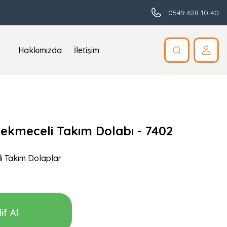
0549 628 10 40
Hakkımızda
İletişim
 Çekmeceli Takım Dolabı - 7402
i Takım Dolaplar
if Al