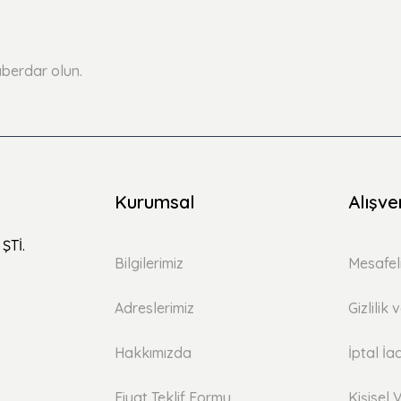
Yorum Yaz
Soru Sor
berdar olun.
Kurumsal
Alışve
ŞTİ.
Bilgilerimiz
Mesafel
Adreslerimiz
Gizlilik
Hakkımızda
İptal İa
Fiyat Teklif Formu
Kişisel V