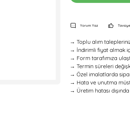
Yorum Yaz
Tavsiye
→ Toplu alım talepleriniz 
→ İndirimli fiyat almak iç
→ Form tarafımıza ulaştık
→ Termin süreleri değişke
→ Özel imalatlarda sipar
→ Hata ve unutma müstesna
→ Üretim hatası dışında