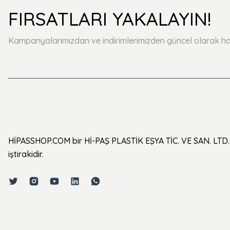
FIRSATLARI YAKALAYIN!
Kampanyalarımızdan ve indirimlerimizden güncel olarak ha
HİPASSHOP.COM bir Hİ-PAŞ PLASTİK EŞYA TİC. VE SAN. LTD. 
iştirakidir.