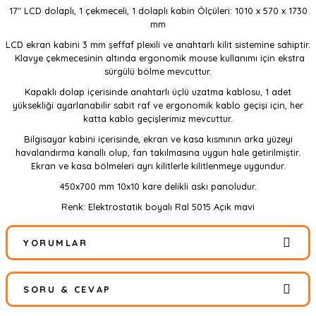
17" LCD dolaplı, 1 çekmeceli, 1 dolaplı kabin Ölçüleri: 1010 x 570 x 1730
mm
LCD ekran kabini 3 mm şeffaf plexili ve anahtarlı kilit sistemine sahiptir.
Klavye çekmecesinin altında ergonomik mouse kullanımı için ekstra
sürgülü bölme mevcuttur.
Kapaklı dolap içerisinde anahtarlı üçlü uzatma kablosu, 1 adet
yüksekliği ayarlanabilir sabit raf ve ergonomik kablo geçişi için, her
katta kablo geçişlerimiz mevcuttur.
Bilgisayar kabini içerisinde, ekran ve kasa kısmının arka yüzeyi
havalandırma kanallı olup, fan takılmasına uygun hale getirilmiştir.
Ekran ve kasa bölmeleri ayrı kilitlerle kilitlenmeye uygundur.
450x700 mm 10x10 kare delikli askı panoludur.
Renk: Elektrostatik boyalı Ral 5015 Açık mavi
YORUMLAR
SORU & CEVAP
Bu ürüne ilk yorumu siz yapın!