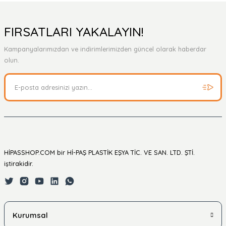
Yorum Yaz
Ürün hakkında henüz soru sorulmamış.
FIRSATLARI YAKALAYIN!
Kampanyalarımızdan ve indirimlerimizden güncel olarak haberdar
Soru Sor
olun.
HİPASSHOP.COM bir Hİ-PAŞ PLASTİK EŞYA TİC. VE SAN. LTD. ŞTİ.
iştirakidir.
Kurumsal