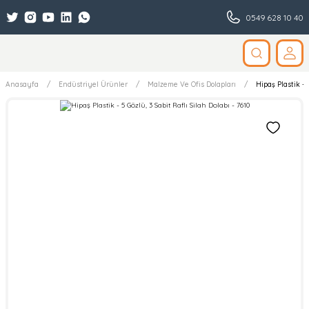
0549 628 10 40
Anasayfa
Endüstriyel Ürünler
Malzeme Ve Ofis Dolapları
Hipaş Plastik - 5