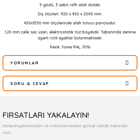
5 gözlü, 3 sabit raflı silah dolabı
Dış ölçüleri: 920 x 450 x 2000 mm.
450x1530 mm ölçülerinde silah tutucu panoludur.
1,20 mm çelik sac üzeri, elektrostatik toz boyalıdır. Tabanında zemine
ayarlı rotil ayaklar bulunmaktadır.
Renk: Füme RAL 7016
YORUMLAR
SORU & CEVAP
Bu ürüne ilk yorumu siz yapın!
Yorum Yaz
Ürün hakkında henüz soru sorulmamış.
FIRSATLARI YAKALAYIN!
Kampanyalarımızdan ve indirimlerimizden güncel olarak haberdar
Soru Sor
olun.